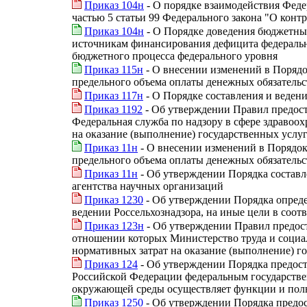
Приказ 104н
- О порядке взаимодействия Феде
частью 5 статьи 99 Федерального закона "О конт
Приказ 104н
- О Порядке доведения бюджетных
источникам финансирования дефицита федеральн
бюджетного процесса федерального уровня
Приказ 115н
- О внесении изменений в Порядо
предельного объема оплаты денежных обязательс
Приказ 117н
- О Порядке составления и веден
Приказ 1192
- Об утверждении Правил предос
Федеральная служба по надзору в сфере здравоо
на оказание (выполнение) государственных услуг
Приказ 11н
- О внесении изменений в Порядок
предельного объема оплаты денежных обязательс
Приказ 11н
- Об утверждении Порядка составл
агентства научных организаций
Приказ 1230
- Об утверждении Порядка опред
ведении Россельхознадзора, на иные цели в соот
Приказ 123н
- Об утверждении Правил предос
отношении которых Министерство труда и социа
нормативных затрат на оказание (выполнение) го
Приказ 124
- Об утверждении Порядка предоста
Российской Федерации федеральным государств
окружающей среды осуществляет функции и пол
Приказ 1250
- Об утверждении Порядка предо