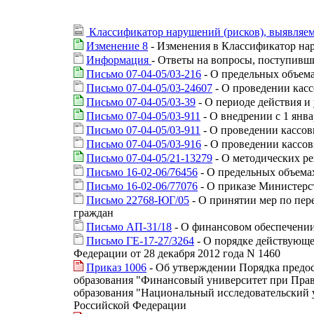
Классификатор нарушений (рисков), выявляем
Изменение 8
- Изменения в Классификатор на
Информация
- Ответы на вопросы, поступивши
Письмо 07-04-05/03-216
- О предельных объема
Письмо 07-04-05/03-24607
- О проведении касс
Письмо 07-04-05/03-39
- О периоде действия и
Письмо 07-04-05/03-911
- О внедрении с 1 янв
Письмо 07-04-05/03-911
- О проведении кассов
Письмо 07-04-05/03-916
- О проведении кассов
Письмо 07-04-05/21-13279
- О методических р
Письмо 16-02-06/76456
- О предельных объемах
Письмо 16-02-06/77076
- О приказе Министерст
Письмо 22768-ЮГ/05
- О принятии мер по пе
граждан
Письмо АП-31/18
- О финансовом обеспечении
Письмо ГЕ-17-27/3264
- О порядке действующе
Федерации от 28 декабря 2012 года N 1460
Приказ 1006
- Об утверждении Порядка предо
образования "Финансовый университет при Прав
образования "Национальный исследовательский у
Российской Федерации