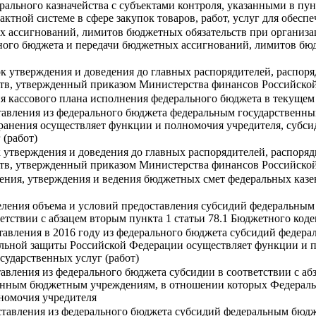
рального казначейства с субъектами контроля, указанными в пу
рактной системе в сфере закупок товаров, работ, услуг для обе
 ассигнований, лимитов бюджетных обязательств при организа
ого бюджета и передачи бюджетных ассигнований, лимитов бюд
к утверждения и доведения до главных распорядителей, распоря
тв, утвержденный приказом Министерства финансов Российской 
ия кассового плана исполнения федерального бюджета в текуще
тавления из федерального бюджета федеральным государственн
хранения осуществляет функции и полномочия учредителя, субси
 (работ)
 утверждения и доведения до главных распорядителей, распоряд
тв, утвержденный приказом Министерства финансов Российской 
ения, утверждения и ведения бюджетных смет федеральных каз
еления объема и условий предоставления субсидий федеральны
ветствии с абзацем вторым пункта 1 статьи 78.1 Бюджетного ко
тавления в 2016 году из федерального бюджета субсидий федер
льной защиты Российской Федерации осуществляет функции и по
сударственных услуг (работ)
вления из федерального бюджета субсидии в соответствии с абз
енным бюджетным учреждениям, в отношении которых Федераль
номочия учредителя
ставления из федерального бюджета субсидий федеральным бю