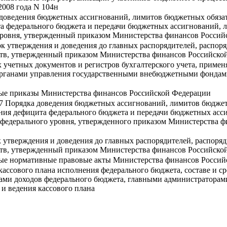
2008 года N 104н
доведения бюджетных ассигнований, лимитов бюджетных обязат
а федерального бюджета и передачи бюджетных ассигнований, 
уровня, утвержденный приказом Министерства финансов Российс
к утверждения и доведения до главных распорядителей, распоря
тв, утвержденный приказом Министерства финансов Российской 
учетных документов и регистров бухгалтерского учета, примен
 органами управления государственными внебюджетными фонда
ные приказы Министерства финансов Российской Федерации
.7 Порядка доведения бюджетных ассигнований, лимитов бюджет
ния дефицита федерального бюджета и передачи бюджетных асс
федерального уровня, утвержденного приказом Министерства фи
 утверждения и доведения до главных распорядителей, распоряд
тв, утвержденный приказом Министерства финансов Российской 
ные нормативные правовые акты Министерства финансов Росси
кассового плана исполнения федерального бюджета, составе и с
ами доходов федерального бюджета, главными администраторам
 и ведения кассового плана