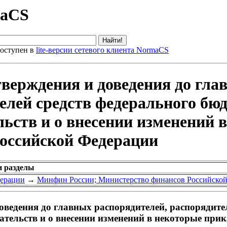
maCS
оступен в
lite-версии сетевого клиента NormaCS
верждения и доведения до гла
елей средств федерального бю
ьств и о внесении изменений 
оссийской Федерации
и разделы
дерации
→
Минфин России; Министерство финансов Российско
ведения до главных распорядителей, распорядите
ательств и о внесении изменений в некоторые при