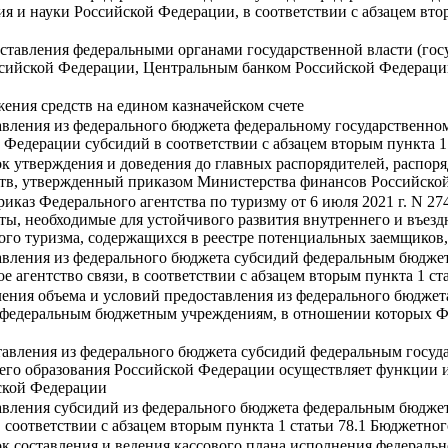
я и науки Российской Федерации, в соответствии с абзацем вто
ставления федеральными органами государственной власти (гос
ийской Федерации, Центральным банком Российской Федерации
ения средств на едином казначейском счете
вления из федерального бюджета федеральному государственно
 Федерации субсидий в соответствии с абзацем вторым пункта 1
к утверждения и доведения до главных распорядителей, распоря
тв, утвержденный приказом Министерства финансов Российской 
риказ Федерального агентства по туризму от 6 июля 2021 г. N 
, необходимые для устойчивого развития внутреннего и въездно
го туризма, содержащихся в реестре потенциальных заемщиков, 
авления из федерального бюджета субсидий федеральным бюдже
 агентство связи, в соответствии с абзацем вторым пункта 1 с
ния объема и условий предоставления из федерального бюджета
 федеральным бюджетным учреждениям, в отношении которых Фе
тавления из федерального бюджета субсидий федеральным госу
го образования Российской Федерации осуществляет функции и 
йской Федерации
авления субсидий из федерального бюджета федеральным бюдже
соответствии с абзацем вторым пункта 1 статьи 78.1 Бюджетно
к составления и ведения кассового плана исполнения федераль