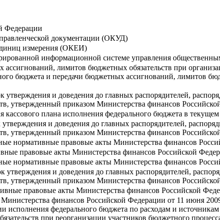
й Федерации
правленческой документации (ОКУД)
единиц измерения (ОКЕИ)
грированной информационной системе управления общественн
 ассигнований, лимитов бюджетных обязательств при организа
ого бюджета и передачи бюджетных ассигнований, лимитов бюд
к утверждения и доведения до главных распорядителей, распоря
тв, утвержденный приказом Министерства финансов Российской 
ия кассового плана исполнения федерального бюджета в текуще
 утверждения и доведения до главных распорядителей, распоряд
тв, утвержденный приказом Министерства финансов Российской 
ьные нормативные правовые акты Министерства финансов Росс
ивные правовые акты Министерства финансов Российской Феде
ьные нормативные правовые акты Министерства финансов Росс
к утверждения и доведения до главных распорядителей, распоря
тв, утвержденный приказом Министерства финансов Российской 
тивные правовые акты Министерства финансов Российской Фед
 Министерства финансов Российской Федерации от 11 июня 200
ии исполнения федерального бюджета по расходам и источникам
язательств при реорганизации участников бюджетного процесс