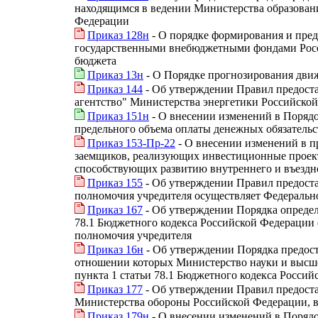
находящимся в ведении Министерства образовани
Федерации
Приказ 128н
- О порядке формирования и пред
государственными внебюджетными фондами Росс
бюджета
Приказ 13н
- О Порядке прогнозирования движ
Приказ 144
- Об утверждении Правил предоста
агентство" Министерства энергетики Российской
Приказ 151н
- О внесении изменений в Порядо
предельного объема оплаты денежных обязательс
Приказ 153-Пр-22
- О внесении изменений в п
заемщиков, реализующих инвестиционные проекты
способствующих развитию внутреннего и въездно
Приказ 155
- Об утверждении Правил предост
полномочия учредителя осуществляет Федеральное
Приказ 167
- Об утверждении Порядка определе
78.1 Бюджетного кодекса Российской Федерации
полномочия учредителя
Приказ 16н
- Об утверждении Порядка предос
отношении которых Министерство науки и высше
пункта 1 статьи 78.1 Бюджетного кодекса Росси
Приказ 177
- Об утверждении Правил предост
Министерства обороны Российской Федерации, в 
Приказ 179н
- О внесении изменений в Порядо