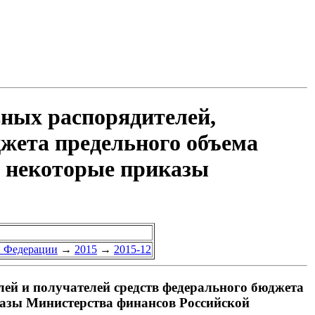
вных распорядителей,
джета предельного объема
в некоторые приказы
й Федерации
→
2015
→
2015-12
лей и получателей средств федерального бюджета
казы Министерства финансов Российской