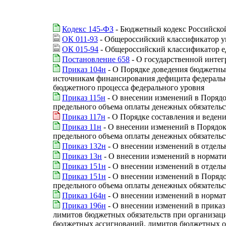
Кодекс 145-ФЗ
- Бюджетный кодекс Российско
ОК 011-93
- Общероссийский классификатор у
ОК 015-94
- Общероссийский классификатор 
Постановление 658
- О государственной инте
Приказ 104н
- О Порядке доведения бюджетных
источникам финансирования дефицита федеральн
бюджетного процесса федерального уровня
Приказ 115н
- О внесении изменений в Порядо
предельного объема оплаты денежных обязательс
Приказ 117н
- О Порядке составления и веден
Приказ 11н
- О внесении изменений в Порядок
предельного объема оплаты денежных обязательс
Приказ 132н
- О внесении изменений в отдел
Приказ 13н
- О внесении изменений в нормат
Приказ 151н
- О внесении изменений в отдел
Приказ 151н
- О внесении изменений в Порядо
предельного объема оплаты денежных обязательс
Приказ 164н
- О внесении изменений в норма
Приказ 196н
- О внесении изменений в приказ
лимитов бюджетных обязательств при организац
бюджетных ассигнований, лимитов бюджетных об