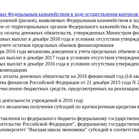
ых Федеральным казначейством в ходе осуществления контроля
рушений (рисков), выявляемых Федеральным казначейством в хо
е от территориальных органов Федерального казначейства к Вид
х оплаты денежных обязательств, утвержденных Министром фина
овых выплат в декабре 2018 года в условиях отсутствия утве
 учете остатков предельных объемов финансирования
аря 2016 года механизма доведения и учета предельных объемов 
ых выплат в декабре 2017 года в условиях отсутствия утвержд
ых выплат в декабре 2016 года в условиях отсутствия утвержд
екомендациях
 оплаты денежных обязательств на 2016 финансовый год (I-й кв
ва финансов Российской Федерации от 21 декабря 2015 года N 
речислению бюджетных средств, предусмотренных на реализаци
 деятельности учреждений в 2016 году
го механизма получения субсидий по краткосрочным кредитам в
ставления из федерального бюджета федеральному государстве
ительстве Российской Федерации", федеральному государстве
ниверситет "Высшая школа экономики" субсидий в соответствии