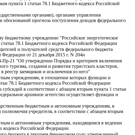
рым пункта 1 статьи 78.1 Бюджетного кодекса Российской
ударственными органами), органами управления
 обоснований прогноза поступления доходов федерального
му бюджетному учреждению "Российское энергетическое
 статьи 78.1 Бюджетного кодекса Российской Федерации
дителей и получателей средств федерального бюджета
Федерации от 21 декабря 2015 г. N 204н
274-Пр-21 "Об утверждении Порядка и критериев включения
го туризма, создания и развития туристских кластеров,
в реестр заемщиков и исключения из него"
тным учреждениям, в отношении которых функции и
татьи 78.1 Бюджетного кодекса Российской Федерации
 субсидий в соответствии с абзацем вторым пункта 1 статьи
деральное архивное агентство осуществляет функции и
дарственным бюджетным и автономным учреждениям, в
полномочия учредителя, в соответствии с абзацем вторым
тным и автономным учреждениям, находящимся в ведении
го кодекса Российской Федерации
ного бюджета в текущем финансовом году, утвержденный