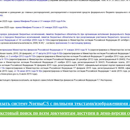
азать систему NormaCS с полными текстами/изображениями 
кстовый поиск по всем документам доступен в демо-версии с