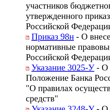
участников бюджетног
утвержденного прика
Российской Федерации
Приказ 98н
- О внес
нормативные правовы
Российской Федераци
Указание 3025-У
- О
Положение Банка Росс
"О правилах осущест
средств"
Указание 3248-У
- О