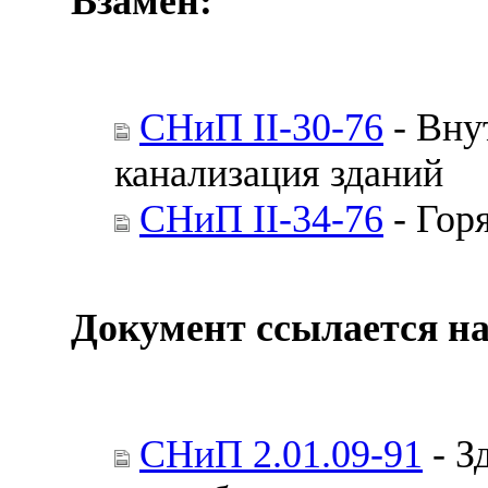
Взамен:
СНиП II-30-76
- Вну
канализация зданий
СНиП II-34-76
- Гор
Документ ссылается на
СНиП 2.01.09-91
- З