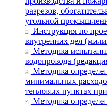
производства и пожар
разрезов, обогатител
угольной промышлен
Инструкция по прое
внутренних дел (мил
Методика испытаний
водопровода (редакция
Методика определе
минимальных расходов
тепловых пунктах при
Методика определен