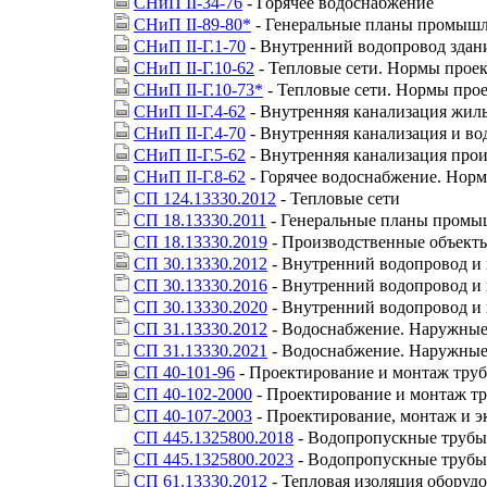
СНиП II-34-76
- Горячее водоснабжение
СНиП II-89-80*
- Генеральные планы промыш
СНиП II-Г.1-70
- Внутренний водопровод здан
СНиП II-Г.10-62
- Тепловые сети. Нормы прое
СНиП II-Г.10-73*
- Тепловые сети. Нормы про
СНиП II-Г.4-62
- Внутренняя канализация жил
СНиП II-Г.4-70
- Внутренняя канализация и в
СНиП II-Г.5-62
- Внутренняя канализация про
СНиП II-Г.8-62
- Горячее водоснабжение. Нор
СП 124.13330.2012
- Тепловые сети
СП 18.13330.2011
- Генеральные планы промы
СП 18.13330.2019
- Производственные объекты
СП 30.13330.2012
- Внутренний водопровод и 
СП 30.13330.2016
- Внутренний водопровод и 
СП 30.13330.2020
- Внутренний водопровод и 
СП 31.13330.2012
- Водоснабжение. Наружные
СП 31.13330.2021
- Водоснабжение. Наружные
СП 40-101-96
- Проектирование и монтаж тру
СП 40-102-2000
- Проектирование и монтаж тр
СП 40-107-2003
- Проектирование, монтаж и э
СП 445.1325800.2018
- Водопропускные трубы 
СП 445.1325800.2023
- Водопропускные трубы 
СП 61.13330.2012
- Тепловая изоляция оборуд