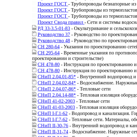
Проект ГОСТ
- Трубопроводы безнапорные из
Проект ГОСТ
- Трубопроводы из термопласто
Проект ГОСТ
- Трубопроводы из термопласто
Проект Свода правил
- Сети и системы водос
РД 33-3.5-01-83
- Окультуривание и сельскохо
Руководство 37
- Руководство по проектирова
Руководство 48
- Руководство по проектирова
СН 280-64
- Указания по проектированию сете
СН 295-64
- Временные указания по противоп
проектировании и строительстве)
СН 478-80
- Инструкция по проектированию и 
СН 478-80
- Инструкция по проектированию и м
СНиП 2.04.01-85*
- Внутренний водопровод и
СНиП 2.04.02-84*
- Водоснабжение. Наружные
СНиП 2.04.07-86*
- Тепловые сети
СНиП 2.04.14-88*
- Тепловая изоляция оборуд
СНиП 41-02-2003
- Тепловые сети
СНиП 41-03-2003
- Тепловая изоляция оборуд
СНиП I-Г.1-62
- Водопровод и канализация. Го
СНиП I-Г.7-62
- Тепловые сети. Материалы, об
СНиП II-30-76
- Внутренний водопровод и кан
СНиП II-31-74
- Водоснабжение. Наружные се