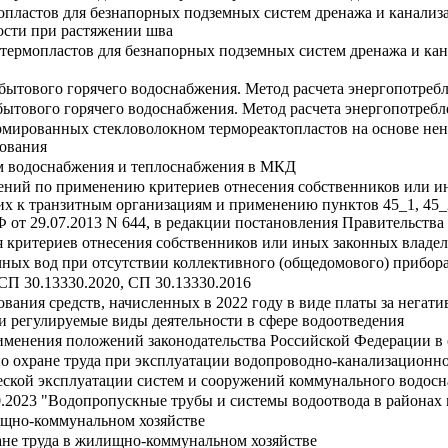
опластов для безнапорных подземных систем дренажа и канализ
ости при растяжении шва
термопластов для безнапорных подземных систем дренажа и кан
бытового горячего водоснабжения. Метод расчета энергопотреб
бытового горячего водоснабжения. Метод расчета энергопотреб
рмированных стекловолокном термореактопластов на основе н
бования
м водоснабжения и теплоснабжения в МКД
ений по применению критериев отнесения собственников или и
их к транзитным организациям и применению пунктов 45_1, 45_
от 29.07.2013 N 644, в редакции постановления Правительства 
я критериев отнесения собственников или иных законных владел
очных вод при отсутствии коллективного (общедомового) прибора
СП 30.13330.2020, СП 30.13330.2016
ования средств, начисленных в 2022 году в виде платы за негат
 регулируемые виды деятельности в сфере водоотведения
именения положений законодательства Российской Федерации в 
о охране труда при эксплуатации водопроводно-канализационно
ской эксплуатации систем и сооружений коммунального водосн
.2023 "Водопропускные трубы и системы водоотвода в районах 
ищно-коммунальном хозяйстве
ане труда в жилищно-коммунальном хозяйстве