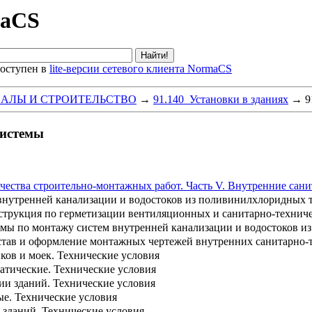
maCS
оступен в
lite-версии сетевого клиента NormaCS
ИАЛЫ И СТРОИТЕЛЬСТВО
→
91.140 Установки в зданиях
→
9
системы
чества строительно-монтажных работ. Часть V. Внутренние сан
внутренней канализации и водостоков из поливинилхлоридных 
струкция по герметизации вентиляционных и санитарно-технич
мы по монтажу систем внутренней канализации и водостоков и
став и оформление монтажных чертежей внутренних санитарно-
ов и моек. Технические условия
тические. Технические условия
ии зданий. Технические условия
е. Технические условия
 зданий. Технические условия