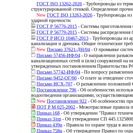
ГОСТ ISO 13262-2026
- Трубопроводы из терм
структурированной стенкой. Определение прочн
New
ГОСТ ISO 13263-2026
- Трубопроводы из 
ударной прочности
ГОСТ Р 56776-2015
- Системы приготовления 
ГОСТ Р 56779-2015
- Системы распределения 
ГОСТ Р ИСО 10467-2013
- Трубопроводы из а
канализации и дренажа. Общие технические тре
New
Письмо 37621-ДН/04
- О промывке систе
Письмо 57456-ИФ/04
- О направлении разъясн
канализационных сетей и (или) сооружений на н
утвержденных постановлением Правительства РФ 
Письмо 57742-ИФ/04
- По вопросу разъяснени
Письмо 9452-ОГ/00
- О плате за отведение ст
Письмо ИСХ-707
- О разъяснении положений 
Постановление 796
- Об особенностях использ
водоотведения организациями, осуществляющими
New
Постановление 922
- Об особенностях пр
ПОТ Р М 025-2002
- Межотраслевые правила п
Приказ 168
- Об утверждении "Правил техниче
Приказ 3/пр
- Об утверждении СП 445.1325800
Приказ 439н
- Правила по охране труда в жил
Приказ 758н
- Об утверждении Правил по охр