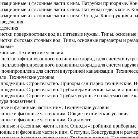
лизационные и фасонные части к ним. Патрубки приборные. Кон
изационные и фасонные части к ним. Патрубки седельчатые. Ко
лизационные и фасонные части к ним. Отводы. Конструкция и р
пределения
еделения
чистки поверхностных вод на питьевые нужды. Типы, основные
чистки бытовых сточных вод. Типы, основные параметры и разм
иковые
ионные. Технические условия
з непластифицированного поливинилхлорида для систем внутре
з непластифицированного поливинилхлорида для систем наружн
з полипропилена для систем внутренней канализации. Техническ
ли. Технические условия
а продукции. Строительство. Приборы санитарно-технические. Н
а продукции. Строительство. Трубы керамические канализацион
а продукции. Строительство. Трубы чугунные и пластмассовые 
ура показателей
ные и фасонные части к ним. Технические условия
онные и фасонные части к ним. Общие технические условия
онные и фасонные части к ним. Сортамент
ионные и фасонные части к ним. Отводы - тройники приборные.
онные и фасонные части к ним. Отступы. Конструкция и разме