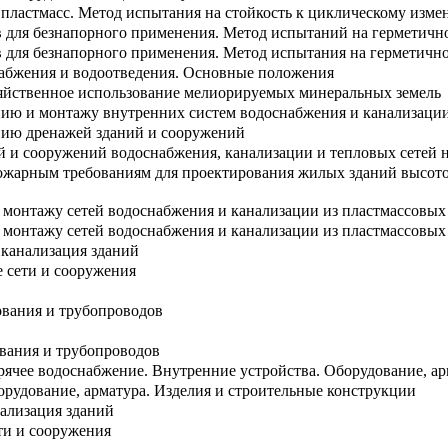
 пластмасс. Метод испытания на стойкость к циклическому изм
в для безнапорного применения. Метод испытаний на герметичн
в для безнапорного применения. Метод испытания на герметичн
набжения и водоотведения. Основные положения
зяйственное использование мелиорируемых минеральных земель
нию и монтажу внутренних систем водоснабжения и канализаци
нию дренажей зданий и сооружений
й и сооружений водоснабжения, канализации и тепловых сетей 
ожарным требованиям для проектирования жилых зданий высотой
монтажу сетей водоснабжения и канализации из пластмассовых
онтажу сетей водоснабжения и канализации из пластмассовых тру
 канализация зданий
 сети и сооружения
ования и трубопроводов
ования и трубопроводов
рячее водоснабжение. Внутренние устройства. Оборудование, а
орудование, арматура. Изделия и строительные конструкции
ализация зданий
ти и сооружения