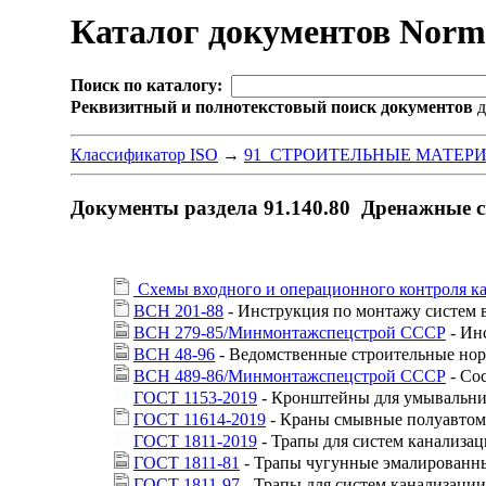
Каталог документов Nor
Поиск по каталогу:
Реквизитный и полнотекстовый поиск документов
д
Классификатор ISO
→
91 СТРОИТЕЛЬНЫЕ МАТЕР
Документы раздела 91.140.80 Дренажные 
Схемы входного и операционного контроля ка
ВСН 201-88
- Инструкция по монтажу систем 
ВСН 279-85/Минмонтажспецстрой СССР
- Ин
ВСН 48-96
- Ведомственные строительные нор
ВСН 489-86/Минмонтажспецстрой СССР
- Со
ГОСТ 1153-2019
- Кронштейны для умывальник
ГОСТ 11614-2019
- Краны смывные полуавтома
ГОСТ 1811-2019
- Трапы для систем канализац
ГОСТ 1811-81
- Трапы чугунные эмалированны
ГОСТ 1811-97
- Трапы для систем канализации