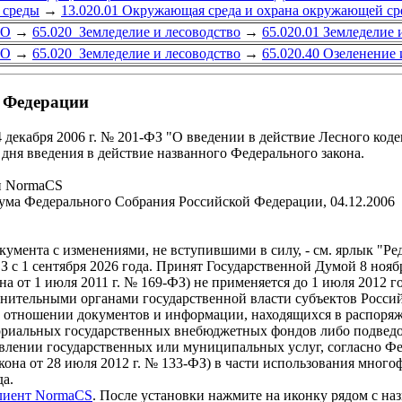
 среды
→
13.020.01 Окружающая среда и охрана окружающей ср
ВО
→
65.020 Земледелие и лесоводство
→
65.020.01 Земледелие 
ВО
→
65.020 Земледелие и лесоводство
→
65.020.40 Озеленение 
й Федерации
 декабря 2006 г. № 201-ФЗ "О введении в действие Лесного коде
 дня введения в действие названного Федерального закона.
и NormaCS
ума Федерального Собрания Российской Федерации, 04.12.2006
а с изменениями, не вступившими в силу, - см. ярлык "Реда
ФЗ с 1 сентября 2026 года. Принят Государственной Думой 8 ноя
кона от 1 июля 2011 г. № 169-ФЗ) не применяется до 1 июля 201
олнительными органами государственной власти субъектов Росс
 отношении документов и информации, находящихся в распоряж
ториальных государственных внебюджетных фондов либо подвед
влении государственных или муниципальных услуг, согласно Фе
закона от 28 июля 2012 г. № 133-ФЗ) в части использования мно
а.
клиент NormaCS
. После установки нажмите на иконку рядом с на