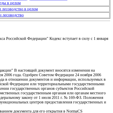
еды в целом
и лесоводство в целом
и лесоводство
кса Российской Федерации" Кодекс вступает в силу с 1 января
кции" В настоящий документ вносятся изменения на
бря 2006 года. Одобрен Советом Федерации 24 ноября 2006
2 года в отношении документов и информации, используемых в
ийской Федерации или территориальными государственными
ении государственных органов субъектов Российской
омственных государственным органам или органам местного
деральному закону от 1 июля 2011 г. № 169-ФЗ. Положения
гофункциональных центров предоставления государственных и
званием документа для его открытия в NormaCS