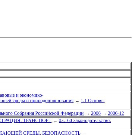
равовые и экономико-
ающей среды и природопользования
→
1.1 Основы
ального Собрания Российской Федерации
→
2006
→
2006-12
СТРАЦИЯ. ТРАНСПОРТ
→
03.160 Законодательство.
УЖАЮЩЕЙ СРЕДЫ. БЕЗОПАСНОСТЬ
→