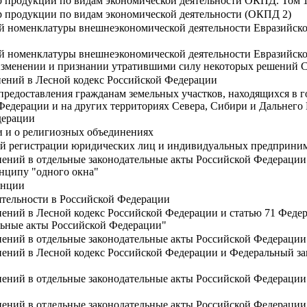
 продукции по видам экономической деятельности ОКПД. Том 1
 продукции по видам экономической деятельности (ОКПД 2)
й номенклатуры внешнеэкономической деятельности Евразийско
й номенклатуры внешнеэкономической деятельности Евразийско
б изменении и признании утратившими силу некоторых решений 
нений в Лесной кодекс Российской Федерации
предоставления гражданам земельных участков, находящихся в 
едерации и на других территориях Севера, Сибири и Дальнего 
дерации
и и о религиозных объединениях
ой регистрации юридических лиц и индивидуальных предприни
нений в отдельные законодательные акты Российской Федерации 
нципу "одного окна"
енции
ятельности в Российской Федерации
ений в Лесной кодекс Российской Федерации и статью 71 Федера
льные акты Российской Федерации"
нений в отдельные законодательные акты Российской Федерации
нений в Лесной кодекс Российской Федерации и Федеральный зак
нений в отдельные законодательные акты Российской Федерации
нений в отдельные законодательные акты Российской Федерации 