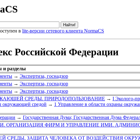
maCS
оступен в
lite-версии сетевого клиента NormaCS
екс Российской Федерации
ы и разделы
менты
→
Экспертиза, госнадзор
менты
→
Экспертиза, госнадзор
менты
→
Экспертиза, госнадзор
РУЖАЮЩЕЙ СРЕДЫ. ПРИРОДОПОЛЬЗОВАНИЕ
→
I Эколого-п
ы окружающей средой
→
1 Управление в области охраны окруж
дерации
→
Государственная Дума; Государственная Дума Федер
ГИ. ОРГАНИЗАЦИЯ ФИРМ И УПРАВЛЕНИЕ ИМИ. АДМИНИ
Й СРЕДЫ, ЗАЩИТА ЧЕЛОВЕКА ОТ ВОЗДЕЙСТВИЯ ОКР