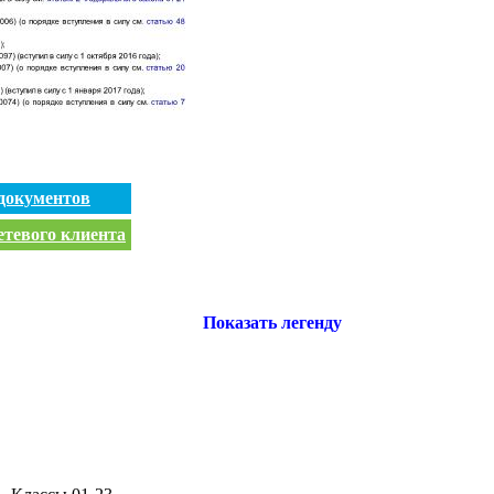
документов
етевого клиента
Показать легенду