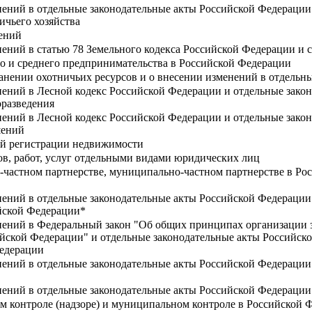
ений в отдельные законодательные акты Российской Федерации 
ичьего хозяйства
тений
ений в статью 78 Земельного кодекса Российской Федерации и 
го и среднего предпринимательства в Российской Федерации
ранении охотничьих ресурсов и о внесении изменений в отдель
нений в Лесной кодекс Российской Федерации и отдельные зако
оразведения
нений в Лесной кодекс Российской Федерации и отдельные зако
шений
ой регистрации недвижимости
ов, работ, услуг отдельными видами юридических лиц
о-частном партнерстве, муниципально-частном партнерстве в Ро
нений в отдельные законодательные акты Российской Федераци
ийской Федерации*
нений в Федеральный закон "Об общих принципах организации 
сийской Федерации" и отдельные законодательные акты Российс
Федерации
нений в отдельные законодательные акты Российской Федерации
нений в отдельные законодательные акты Российской Федерации
ом контроле (надзоре) и муниципальном контроле в Российской 