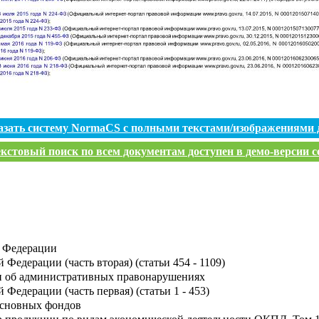
азать систему NormaCS с полными текстами/изображениями 
кстовый поиск по всем документам доступен в демо-версии с
й Федерации
Федерации (часть вторая) (статьи 454 - 1109)
и об административных правонарушениях
Федерации (часть первая) (статьи 1 - 453)
основных фондов