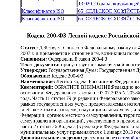
13.020 Охрана окружающей
Классификатор ISO
65 СЕЛЬСКОЕ ХОЗЯЙСТ
Классификатор ISO
65 СЕЛЬСКОЕ ХОЗЯЙСТ
Кодекс 200-ФЗ Лесной кодекс Российско
Статус:
Действует. Согласно Федеральному закону от 4
2007 г. и применяется к отношениям, возникшим после
Синонимы:
Федеральный закон 200-ФЗ
Текст документа:
присутствует в коммерческой верси
Утвержден:
Государственная Дума; Государственная Д
Обозначение:
Кодекс 200-ФЗ
Наименование:
Лесной кодекс Российской Федерации
Комментарий:
ОБРАТИТЕ ВНИМАНИЕ:Редакцию документ
основании: Федерального закона от 07.07.2025 N 205-
года. Часть 11 статьи 79 (в редакции Федерального за
рамках государственных услуг, предоставляемых исп
внебюджетными фондами, и муниципальных услуг, и в
Федерации, органов местного самоуправления, терри
самоуправления организаций, участвующих в предоста
части 2 статьи 26 Кодекса (в редакции Федерального 
муниципальных услуг применяются с 1 января 2013 год
Дополнительные сведения:
доступны через
сетевой 