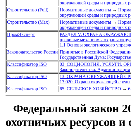
окружающей среды и природных р
Строительство (Full)
Нормативные документы
→
Норма
окружающей среды и природных р
Строительство (Max)
Нормативные документы
→
Норма
окружающей среды и природных р
ПромЭксперт
РАЗДЕЛ V. ОХРАНА ОКРУЖАЮ
правовые механизмы охраны окру
1.1 Основы экологического управл
Законодательство России
Принятые в Российской Федераци
Государственная Дума; Государст
Классификатор ISO
03 СОЦИОЛОГИЯ. УСЛУГИ. О
Законодательство. Администрация
Классификатор ISO
13 ОХРАНА ОКРУЖАЮЩЕЙ СР
13.020 Охрана окружающей среды
Классификатор ISO
65 СЕЛЬСКОЕ ХОЗЯЙСТВО
→
6
Федеральный закон 20
охотничьих ресурсов и