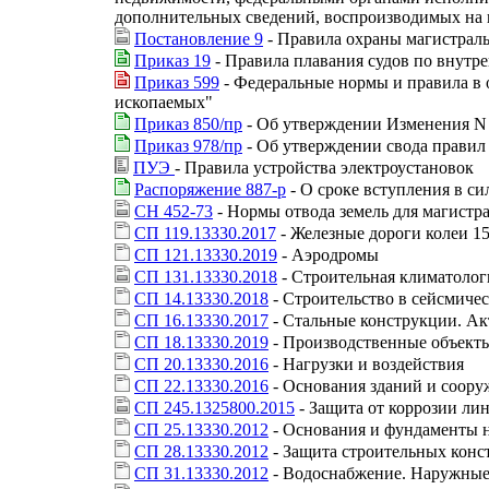
дополнительных сведений, воспроизводимых на 
Постановление 9
- Правила охраны магистрал
Приказ 19
- Правила плавания судов по внутр
Приказ 599
- Федеральные нормы и правила в 
ископаемых"
Приказ 850/пр
- Об утверждении Изменения N 
Приказ 978/пр
- Об утверждении свода правил
ПУЭ
- Правила устройства электроустановок
Распоряжение 887-р
- О сроке вступления в с
СН 452-73
- Нормы отвода земель для магистр
СП 119.13330.2017
- Железные дороги колеи 1
СП 121.13330.2019
- Аэродромы
СП 131.13330.2018
- Строительная климатолог
СП 14.13330.2018
- Строительство в сейсмиче
СП 16.13330.2017
- Стальные конструкции. Ак
СП 18.13330.2019
- Производственные объекты
СП 20.13330.2016
- Нагрузки и воздействия
СП 22.13330.2016
- Основания зданий и соор
СП 245.1325800.2015
- Защита от коррозии ли
СП 25.13330.2012
- Основания и фундаменты н
СП 28.13330.2012
- Защита строительных конс
СП 31.13330.2012
- Водоснабжение. Наружные