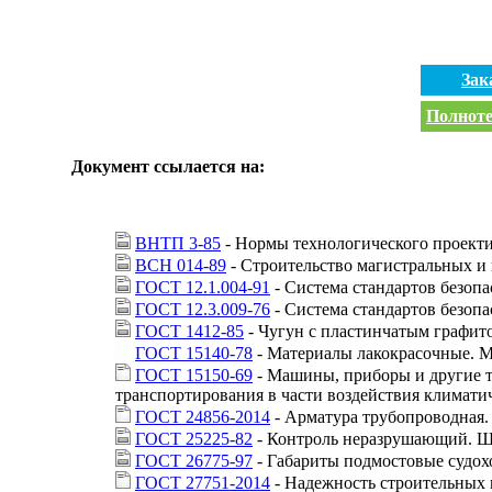
Зак
Полноте
Документ ссылается на:
ВНТП 3-85
- Нормы технологического проекти
ВСН 014-89
- Строительство магистральных 
ГОСТ 12.1.004-91
- Система стандартов безопа
ГОСТ 12.3.009-76
- Система стандартов безопа
ГОСТ 1412-85
- Чугун с пластинчатым графит
ГОСТ 15140-78
- Материалы лакокрасочные. М
ГОСТ 15150-69
- Машины, приборы и другие т
транспортирования в части воздействия климати
ГОСТ 24856-2014
- Арматура трубопроводная.
ГОСТ 25225-82
- Контроль неразрушающий. Ш
ГОСТ 26775-97
- Габариты подмостовые судох
ГОСТ 27751-2014
- Надежность строительных