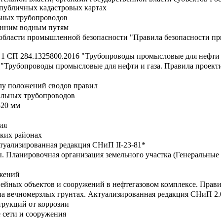
публичных кадастровых картах
ьных трубопроводов
енним водным путям
области промышленной безопасности "Правила безопасности при
1 СП 284.1325800.2016 "Трубопроводы промысловые для нефти и
 "Трубопроводы промысловые для нефти и газа. Правила проекти
илу положений сводов правил
альных трубопроводов
520 мм
ия
ских районах
туализированная редакция СНиП II-23-81*
. Планировочная организация земельного участка (Генеральн
ужений
нейных объектов и сооружений в нефтегазовом комплексе. Прави
а вечномерзлых грунтах. Актуализированная редакция СНиП 2.
трукций от коррозии
 сети и сооружения