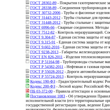
ГОСТ 28302-89
- Покрытия газотермические з
ГОСТ 28338-89
- Соединения трубопроводов и
ГОСТ 30732-2006
- Трубы и фасонные изделия
ГОСТ 31443-2012
- Трубы стальные для промы
ГОСТ 31448-2012
- Трубы стальные с защитны
ГОСТ 6996-66
- Сварные соединения. Методы 
ГОСТ 7512-82
- Контроль неразрушающий. Со
ГОСТ 9.304-87
- Единая система защиты от ко
ГОСТ 9.315-91
- Единая система защиты от ко
ГОСТ 9.602-2016
- Единая система защиты от 
ГОСТ 9238-2013
- Габариты железнодорожног
ГОСТ EN 826-2011
- Изделия теплоизоляционн
ГОСТ Р 51164-98
- Трубопроводы стальные маг
ГОСТ Р 54382-2011
- Нефтяная и газовая про
ГОСТ Р 55028-2012
- Дороги автомобильные о
ГОСТ Р 55724-2013
- Контроль неразрушающий
Кодекс 190-ФЗ
- Градостроительный кодекс Р
Кодекс 200-ФЗ
- Лесной кодекс Российской Ф
ПБ 03-372-00
- Правила аттестации и основны
Постановление 1083
- Об утверждении Правил
исполнительной власти (его территориальные ор
государственной регистрации прав, ведение Еди
недвижимости, федеральными органами исполнит