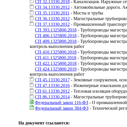
СП 32.13330.2018
- Канализация. Наружные се
СП 34.13330.2012
- Автомобильные дороги. Ак
СП 35.13330.2011
- Мосты и трубы
СП 36.13330.2012
- Магистральные трубопров
СП 37.13330.2012
- Промышленный транспорт
СП 393.1325800.2018
- Трубопроводы магистра
СП 406.1325800.2018
- Трубопроводы магистра
СП 409.1325800.2018
- Трубопроводы магистра
контроль выполнения работ
СП 410.1325800.2018
- Трубопроводы магистра
СП 411.1325800.2018
- Трубопроводы магистра
СП 422.1325800.2018
- Трубопроводы магистра
СП 424.1325800.2019
- Трубопроводы магистра
контроль выполнения работ
СП 45.13330.2017
- Земляные сооружения, осн
СП 47.13330.2016
- Инженерные изыскания дл
СП 61.13330.2012
- Тепловая изоляция оборуд
СП 86.13330.2014
- Магистральные трубопров
Федеральный закон 116-ФЗ
- О промышленной 
Федеральный закон 384-ФЗ
- Технический регл
На документ ссылаются: