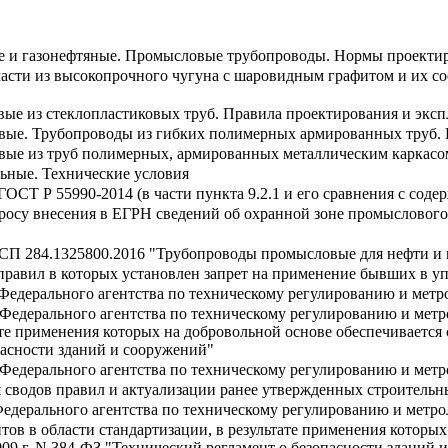
е и газонефтяные. Промысловые трубопроводы. Нормы проекти
части из высокопрочного чугуна с шаровидным графитом и их с
ые из стеклопластиковых труб. Правила проектирования и экс
ые. Трубопроводы из гибких полимерных армированных труб. 
ые из труб полимерных, армированных металлическим каркасом
ьные. Технические условия
ОСТ Р 55990-2014 (в части пункта 9.2.1 и его сравнения с соде
просу внесения в ЕГРН сведений об охранной зоне промыслового
СП 284.1325800.2016 "Трубопроводы промысловые для нефти и г
правил в которых установлен запрет на применение бывших в у
Федерального агентства по техническому регулированию и метрол
Федерального агентства по техническому регулированию и метро
ате применения которых на добровольной основе обеспечивается
пасности зданий и сооружений"
Федерального агентства по техническому регулированию и метрол
 сводов правил и актуализации ранее утвержденных строительны
едерального агентства по техническому регулированию и метроло
ов в области стандартизации, в результате применения которы
009 г. N 384-ФЗ "Технический регламент о безопасности зданий 