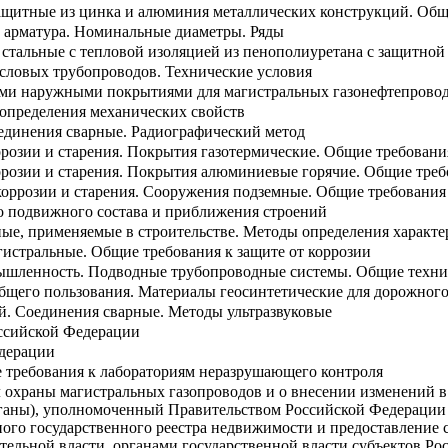
ащитные из цинка и алюминия металлических конструкций. Общ
 арматура. Номинальные диаметры. Ряды
 стальные с тепловой изоляцией из пенополиуретана с защитной
словых трубопроводов. Технические условия
ми наружными покрытиями для магистральных газонефтепровод
определения механических свойств
единения сварные. Радиографический метод
ррозии и старения. Покрытия газотермические. Общие требовани
ррозии и старения. Покрытия алюминиевые горячие. Общие треб
коррозии и старения. Сооружения подземные. Общие требования 
о подвижного состава и приближения строений
ые, применяемые в строительстве. Методы определения характе
истральные. Общие требования к защите от коррозии
мышленность. Подводные трубопроводные системы. Общие техни
бщего пользования. Материалы геосинтетические для дорожного
. Соединения сварные. Методы ультразвуковые
оссийской Федерации
едерации
е требования к лабораториям неразрушающего контроля
 охраны магистральных газопроводов и о внесении изменений в
ганы), уполномоченный Правительством Российской Федерации н
ного государственного реестра недвижимости и предоставление 
ельной власти, органами государственной власти субъектов Ро