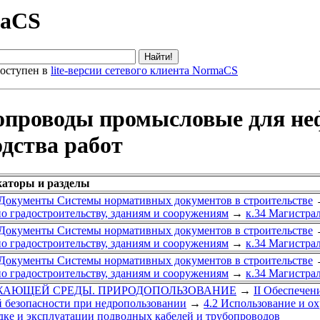
maCS
оступен в
lite-версии сетевого клиента NormaCS
опроводы промысловые для неф
дства работ
каторы и разделы
Документы Системы нормативных документов в строительстве
о градостроительству, зданиям и сооружениям
→
к.34 Магистра
Документы Системы нормативных документов в строительстве
о градостроительству, зданиям и сооружениям
→
к.34 Магистра
Документы Системы нормативных документов в строительстве
о градостроительству, зданиям и сооружениям
→
к.34 Магистра
УЖАЮЩЕЙ СРЕДЫ. ПРИРОДОПОЛЬЗОВАНИЕ
→
II Обеспечен
й безопасности при недропользовании
→
4.2 Использование и ох
дке и эксплуатации подводных кабелей и трубопроводов