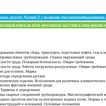
азать систему NormaCS с полными текстами/изображениями 
кстовый поиск по всем документам доступен в демо-версии с
рования объектов сбора, транспорта, подготовки нефти, газа и
и промысловых трубопроводов. Охрана окружающей среды
сности труда. Пожарная безопасность. Общие требования
сности труда. Работы погрузочно-разгрузочные. Общие требован
ом для отливок. Марки
етоды определения адгезии
ехнические изделия. Исполнения для различных климатических 
ческих факторов внешней среды
 Термины и определения
вы сварных соединений трубопроводов. Магнитографический м
одных пролетов мостов на внутренних водных путях. Нормы и т
 конструкций и оснований. Основные положения