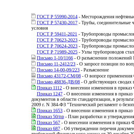
ГОСТ Р 55990-2014
- Месторождения нефтяны
ГОСТ Р 57430-2017
- Трубы, соединительные 
условия
ГОСТ Р 59411-2021
- Трубопроводы промыслов
ГОСТ Р 70623-2023
- Трубопроводы промыслов
ГОСТ Р 70624-2023
- Трубопроводы промыслов
ГОСТ Р 71989-2025
- Узлы трубопроводов стал
Письмо 1-10/1166
- О разъяснении положений Г
Письмо 11-2412/23
- О запросе позиции по во
Письмо 14-00-09/223
- Разъяснение
Письмо 43172-СМ/08
- О вопросе применения 
Письмо 48836-ДВ/08
- О действующих сводах 
Приказ 1112
- О внесении изменения в приказ 
Приказ 1247
- О внесении изменения в приказ 
документов в области стандартизации, в результ
2009 г. N 384-ФЗ "Технический регламент о безо
Приказ 1653
- О внесении изменения в приказ 
Приказ 50/пр
- План разработки и утверждения
Приказ 567
- О внесении изменения в приказ Ф
Приказ 687
- Об утверждении перечня документ
требований Федерального закона от 30 декабря 2