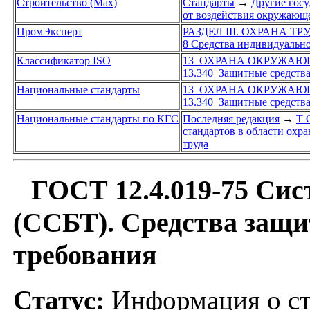
Строительство (Max)
Стандарты
→
Другие госу
от воздействия окружающе
ПромЭксперт
РАЗДЕЛ III. ОХРАНА Т
8 Средства индивидуальн
Классификатор ISO
13 ОХРАНА ОКРУЖАЮ
13.340 Защитные средств
Национальные стандарты
13 ОХРАНА ОКРУЖАЮ
13.340 Защитные средств
Национальные стандарты по КГС
Последняя редакция
→
Т 
стандартов в области охр
труда
ГОСТ 12.4.019-75 Сист
(ССБТ). Средства защ
требования
Статус:
Информация о ста