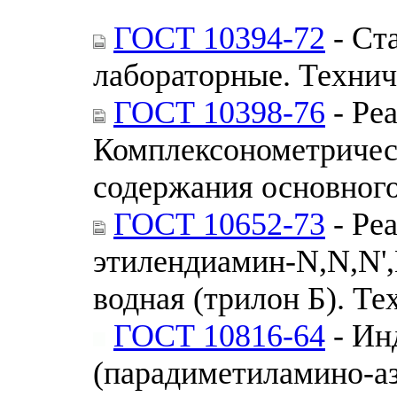
ГОСТ 10394-72
- Ст
лабораторные. Технич
ГОСТ 10398-76
- Ре
Комплексонометричес
содержания основног
ГОСТ 10652-73
- Ре
этилендиамин-N,N,N',N
водная (трилон Б). Т
ГОСТ 10816-64
- Ин
(парадиметиламино-а