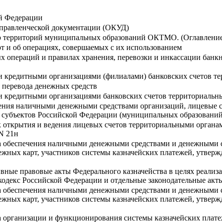
й Федерации
правленческой документации (ОКУД)
р территорий муниципальных образований ОКТМО. (Оглавлени
т и об операциях, совершаемых с их использованием
ых операций и правилах хранения, перевозки и инкассации банк
и кредитными организациями (филиалами) банковских счетов те
 перевода денежных средств
и кредитными организациями банковских счетов территориальны
ения наличными денежными средствами организаций, лицевые с
х субъектов Российской Федерации (муниципальных образований
 открытия и ведения лицевых счетов территориальными органа
 N 21н
а обеспечения наличными денежными средствами и денежными с
жных карт, участников системы казначейских платежей, утвержд
вные правовые акты Федерального казначейства в целях реализа
одекс Российской Федерации и отдельные законодательные акт
а обеспечения наличными денежными средствами и денежными с
жных карт, участников системы казначейских платежей, утвержд
 организации и функционирования системы казначейских плате