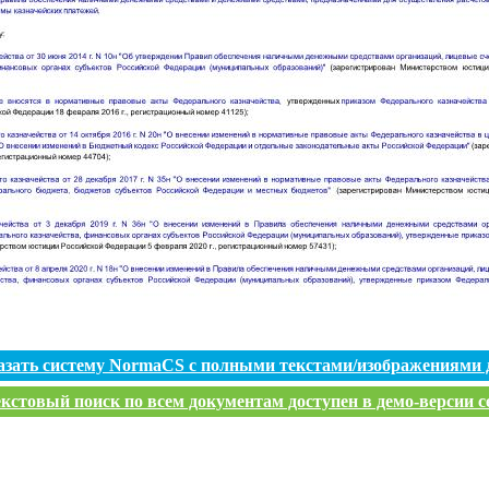
азать систему NormaCS с полными текстами/изображениями 
кстовый поиск по всем документам доступен в демо-версии с