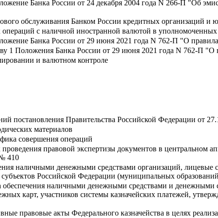
ожение Банка России от 24 декабря 2004 года N 266-П "Об эми
сового обслуживания Банком России кредитных организаций и 
х операций с наличной иностранной валютой в уполномоченных
ложение Банка России от 29 июня 2021 года N 762-П "О правил
аву 1 Положения Банка России от 29 июня 2021 года N 762-П "О
лировании и валютном контроле
ний постановления Правительства Российской Федерации от 27.
одических материалов
афика совершения операций
 проведения правовой экспертизы документов в центральном ап
 № 410
ения наличными денежными средствами организаций, лицевые с
х субъектов Российской Федерации (муниципальных образований
а обеспечения наличными денежными средствами и денежными с
жных карт, участников системы казначейских платежей, утвержд
вные правовые акты Федерального казначейства в целях реализа