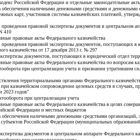
одекс Российской Федерации и отдельные законодательные акт
а обеспечения наличными денежными средствами и денежными с
жных карт, участников системы казначейских платежей, утвержд
 проведения правовой экспертизы документов в центральном ап
 N 410
вные правовые акты Федерального казначейства
 проведения правовой экспертизы документов, поступающих в 
го казначейства от 17 декабря 2013 г. № 297
экспертизы документов, поступающих в юридический отдел терр
вные правовые акты Федерального казначейства по вопросам ка
ооборота при централизации учета и признании утратившим силу
ствления территориальными органами Федерального казначейст
, при казначейском сопровождении целевых средств в случаях,
и 2023 годов"
тооборота при централизации учета
вные правовые акты Федерального казначейства в целях соверш
сийской Федерации и местных бюджетов
а обеспечения наличными денежными средствами организаций, л
 субъектов Российской Федерации (муниципальных образований)
экспертизы документов в центральном аппарате Федерального ка
ооборота при централизации учета