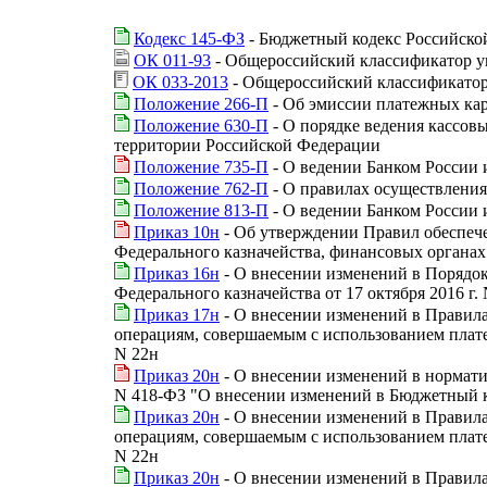
Кодекс 145-ФЗ
- Бюджетный кодекс Российско
ОК 011-93
- Общероссийский классификатор у
ОК 033-2013
- Общероссийский классификато
Положение 266-П
- Об эмиссии платежных кар
Положение 630-П
- О порядке ведения кассов
территории Российской Федерации
Положение 735-П
- О ведении Банком России 
Положение 762-П
- О правилах осуществления
Положение 813-П
- О ведении Банком России 
Приказ 10н
- Об утверждении Правил обеспеч
Федерального казначейства, финансовых органа
Приказ 16н
- О внесении изменений в Порядок
Федерального казначейства от 17 октября 2016 г.
Приказ 17н
- О внесении изменений в Правил
операциям, совершаемым с использованием плате
N 22н
Приказ 20н
- О внесении изменений в нормати
N 418-ФЗ "О внесении изменений в Бюджетный к
Приказ 20н
- О внесении изменений в Правил
операциям, совершаемым с использованием плате
N 22н
Приказ 20н
- О внесении изменений в Правила