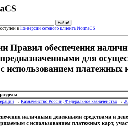
maCS
оступен в
lite-версии сетевого клиента NormaCS
ии Правил обеспечения налич
 предназначенными для осущес
с использованием платежных к
 разделы
дерации
→
Казначейство России; Федеральное казначейство
→
2
спечения наличными денежными средствами и ден
вершаемым с использованием платежных карт, учас