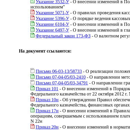
Указание 3532-У
- О внесении изменений в Пол
использованием"
Указание 5071-У
- О правилах проведения кас
Указание 5396-У
- О порядке ведения кассовы
Указание 6104-У
- О внесении изменений в По
Указание 6497-У
- О внесении изменений в гл
Федеральный закон 173-ФЗ
- О валютном регу
На документ ссылаются:
Письмо 06-03-13/58733
- О реализации положе
Письмо 07-04-05/03-2410
- О направлении мет
Письмо 07-04-05/03-34791
- О направлении гр
Приказ 101
- О внесении изменений в Порядок
Федерального казначейства от 22 октября 2012 г.
Приказ 10н
- Об утверждении Правил обеспеч
Федерального казначейства, финансовых органа
Приказ 17н
- О внесении изменений в Правил
операциям, совершаемым с использованием плате
N 22н
Приказ 20н
- О внесении изменений в нормати