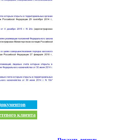
документов
етевого клиента
Показать легенду