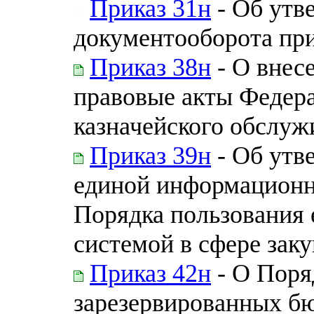
Приказ 31н
- Об утв
документооборота при
Приказ 38н
- О внес
правовые акты Федера
казначейского обслуж
Приказ 39н
- Об утв
единой информационно
Порядка пользования
системой в сфере зак
Приказ 42н
- О Поря
зарезервированных б