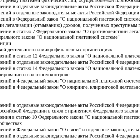
по приему платежей физических лиц, осуществляемой платежным
нений в отдельные законодательные акты Российской Федерации
нений в отдельные законодательные акты Российской Федерации
нений в Федеральный закон "О национальной платежной системе
ии легализации (отмыванию) доходов, полученных преступным 
нений в статью 7 Федерального закона "О противодействии лег
ерального закона "О национальной платежной системе"
енции
ой деятельности и микрофинансовых организациях
нений в статью 12 Федерального закона "О национальной платеж
нений в отдельные законодательные акты Российской Федерации
нений в статью 14 Федерального закона "О национальной платеж
лировании и валютном контроле
нений в Федеральный закон "О национальной платежной системе
ений в Федеральный закон "О клиринге, клиринговой деятельно
нений в отдельные законодательные акты Российской Федерации
оссийской Федерации в связи с принятием Федерального закона
нения в статью 10 Федерального закона "О национальной платеж
обществах
нений в Федеральный закон "О связи" и отдельные законодател
нений в отдельные законодательные акты Российской Федерации