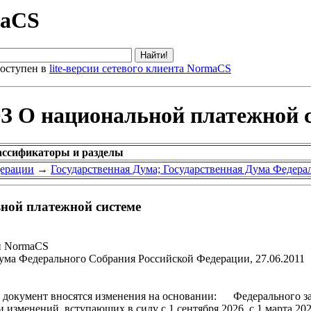
maCS
оступен в
lite-версии сетевого клиента NormaCS
З О национальной платежной 
ассификаторы и разделы
дерации
→
Государственная Дума; Государственная Дума Федер
ной платежной системе
и NormaCS
ума Федерального Собрания Российской Федерации, 27.06.2011
ент вносятся изменения на основании: Федерального закона 
изменений, вступающих в силу с 1 сентября 2026, с 1 марта 202