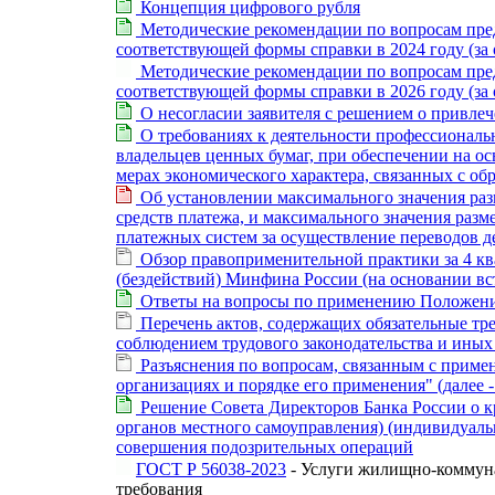
Концепция цифрового рубля
Методические рекомендации по вопросам предс
соответствующей формы справки в 2024 году (за 
Методические рекомендации по вопросам предс
соответствующей формы справки в 2026 году (за 
О несогласии заявителя с решением о привле
О требованиях к деятельности профессиональн
владельцев ценных бумаг, при обеспечении на о
мерах экономического характера, связанных с о
Об установлении максимального значения раз
средств платежа, и максимального значения раз
платежных систем за осуществление переводов д
Обзор правоприменительной практики за 4 кв
(бездействий) Минфина России (на основании вс
Ответы на вопросы по применению Положения
Перечень актов, содержащих обязательные тр
соблюдением трудового законодательства и иных
Разъяснения по вопросам, связанным с примен
организациях и порядке его применения" (далее 
Решение Совета Директоров Банка России о к
органов местного самоуправления) (индивидуаль
совершения подозрительных операций
ГОСТ Р 56038-2023
- Услуги жилищно-коммуна
требования