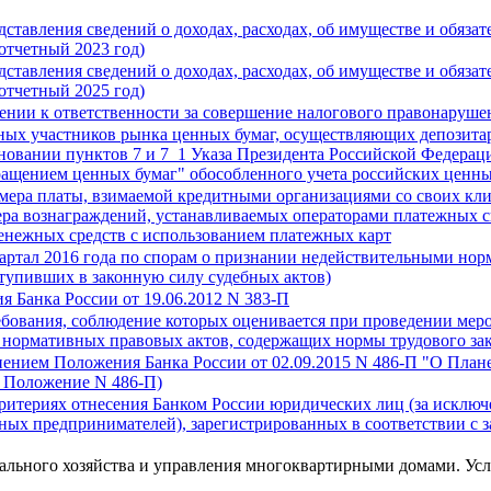
тавления сведений о доходах, расходах, об имуществе и обязат
отчетный 2023 год)
тавления сведений о доходах, расходах, об имуществе и обязат
отчетный 2025 год)
чении к ответственности за совершение налогового правонаруше
ых участников рынка ценных бумаг, осуществляющих депозитарн
сновании пунктов 7 и 7_1 Указа Президента Российской Федерац
бращением ценных бумаг" обособленного учета российских ценн
мера платы, взимаемой кредитными организациями со своих кл
мера вознаграждений, устанавливаемых операторами платежных 
енежных средств с использованием платежных карт
артал 2016 года по спорам о признании недействительными нор
тупивших в законную силу судебных актов)
 Банка России от 19.06.2012 N 383-П
ебования, соблюдение которых оценивается при проведении мер
 нормативных правовых актов, содержащих нормы трудового за
ением Положения Банка России от 02.09.2015 N 486-П "О Плане
- Положение N 486-П)
ритериях отнесения Банком России юридических лиц (за исключ
ных предпринимателей), зарегистрированных в соответствии с 
льного хозяйства и управления многоквартирными домами. Ус