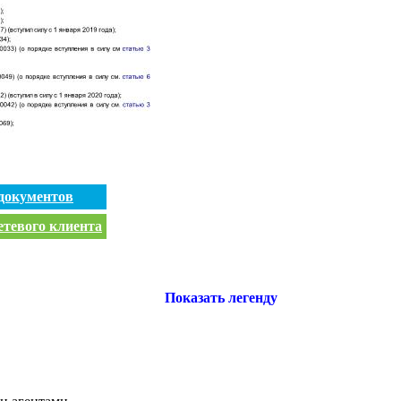
документов
етевого клиента
Показать легенду