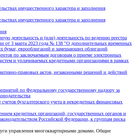
ельствах имущественного характера и заполнения
ельствах имущественного характера и заполнения
ния
ую деятельность и (или) деятельность по ведению реестра
ии от 3 марта 2023 года № 138 "О дополнительных временных
ых бумаг, еврооблигаций и замещающих облигаций
иентов по заключаемым договорам о приеме электронных
систем и уплачиваемых кредитными организациями в рамках
мативно-правовых актов, незаконными решений и действий
оприятий по Федеральному государственному надзору за
конодательства
 счетов бухгалтерского учета в некредитных финансовых
ением кредитных организаций, государственных органов и
законодательством Российской Федерации, к группам риска
луги управления многоквартирными домами. Общие