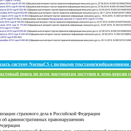
азать систему NormaCS с полными текстами/изображениями 
кстовый поиск по всем документам доступен в демо-версии с
низации страхового дела в Российской Федерации
и об административных правонарушениях
Федерации