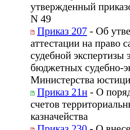
утвержденный приказ
N 49
Приказ 207
- Об утв
аттестации на право 
судебной экспертизы 
бюджетных судебно-э
Министерства юстици
Приказ 21н
- О поря
счетов территориаль
казначейства
Приказ 230
- О внес