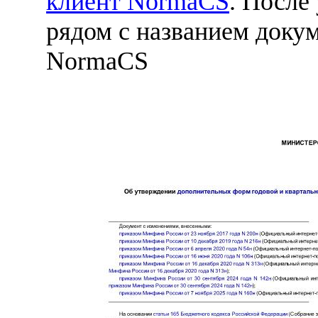
клиент NormaCS
. После
рядом с названием докум
NormaCS