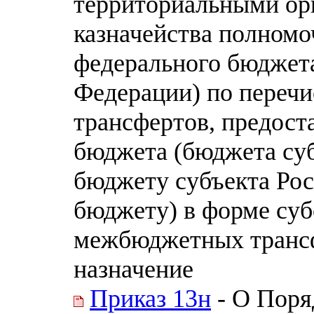
территориальными ор
казначейства полномо
федерального бюджета
Федерации) по пере
трансфертов, предост
бюджета (бюджета су
бюджету субъекта Ро
бюджету) в форме суб
межбюджетных транс
назначение
Приказ 13н
- О Поря