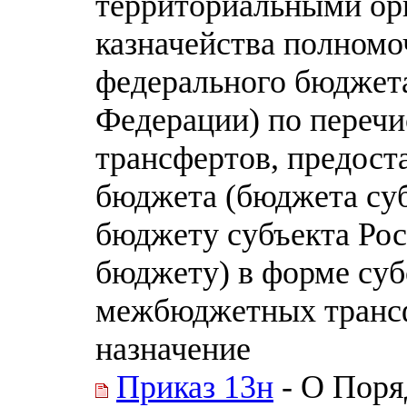
территориальными ор
казначейства полномо
федерального бюджета
Федерации) по пере
трансфертов, предост
бюджета (бюджета су
бюджету субъекта Ро
бюджету) в форме суб
межбюджетных транс
назначение
Приказ 13н
- О Поря