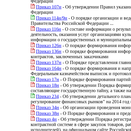
Федерации
Приказ 107н
- Об утверждении Правил указани
Федерации
Приказ 114н/9н
- О порядке организации и ве
Правительства Российской Федерации ...
Приказ 116н
- О составе информации о резуль
деятельность, оказания услуг организациями ку
информации о государственных и муниципальных
Приказ 126н
- О порядке формирования информ
Приказ 136н
- О порядке формирования информ
контрактов, заключенных заказчиками
Приказ 137н
- О Порядке представления глав
Приказ 164н
- О порядке формирования и напр
Федеральным казначейством выписок и протоко
Приказ 17н
- О Порядке формирования партий 
Приказ 18н
- Об утверждении Порядка формиро
составляющие государственную тайну, а также н
Приказ 234
- Об утверждении детального пла
регулирование финансовых рынков" на 2014 год 
Приказ 34н
- Об организации проведения мони
Приказ 38н
- О Порядке формирования и пред
Приказ 4н
- Об утверждении Порядка регистрац
контрактной системе в сфере закупок товаров, р
исполнителей), на официальном сайте Российск