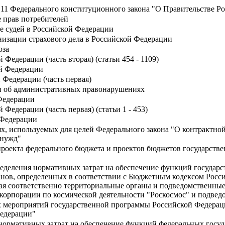
 11 Федерального конституционного закона "О Правительстве Р
е прав потребителей
се судей в Российской Федерации
низации страхового дела в Российской Федерации
юза
Федерации (часть вторая) (статьи 454 - 1109)
й Федерации
 Федерации (часть первая)
и об административных правонарушениях
Федерации
Федерации (часть первая) (статьи 1 - 453)
 Федерации
, используемых для целей Федерального закона "О контрактной с
 нужд"
 проекта федерального бюджета и проектов бюджетов государст
еделения нормативных затрат на обеспечение функций государс
ов, определенных в соответствии с Бюджетным кодексом Росси
чая соответственно территориальные органы и подведомственные
 корпорации по космической деятельности "Роскосмос" и подве
х мероприятий государственной программы Российской Федера
едерации"
нормативных затрат на обеспечение функций федеральных госу