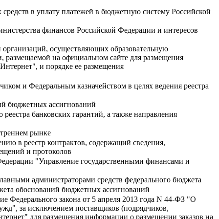
 средств в уплату платежей в бюджетную систему Российской
Министерства финансов Российской Федерации и интересов
ти организаций, осуществляющих образовательную
и, размещаемой на официальном сайте для размещения
нтернет", и порядке ее размещения
чиком и Федеральным казначейством в целях ведения реестра
ний бюджетных ассигнований
 реестра банковских гарантий, а также направления
утреннем рынке
нию в реестр контрактов, содержащий сведения,
вещений и протоколов
 Федерации "Управление государственными финансами и
главными администраторами средств федерального бюджета
джета обоснований бюджетных ассигнований
ие Федерального закона от 5 апреля 2013 года N 44-ФЗ "О
нужд", за исключением поставщиков (подрядчиков,
тернет" для размещения информации о размещении заказов на