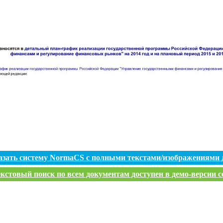
азать систему NormaCS с полными текстами/изображениями 
кстовый поиск по всем документам доступен в демо-версии с