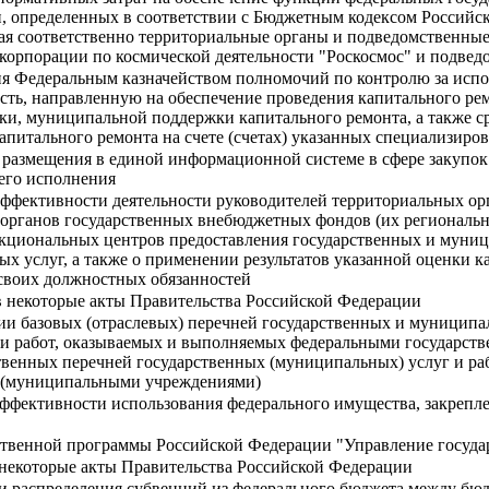
 определенных в соответствии с Бюджетным кодексом Российск
чая соответственно территориальные органы и подведомственные
 корпорации по космической деятельности "Роскосмос" и подве
ия Федеральным казначейством полномочий по контролю за ис
сть, направленную на обеспечение проведения капитального ре
ки, муниципальной поддержки капитального ремонта, а также с
итального ремонта на счете (счетах) указанных специализиро
 размещения в единой информационной системе в сфере закупок
 его исполнения
ффективности деятельности руководителей территориальных ор
органов государственных внебюджетных фондов (их региональны
кциональных центров предоставления государственных и муници
х услуг, а также о применении результатов указанной оценки 
своих должностных обязанностей
в некоторые акты Правительства Российской Федерации
и базовых (отраслевых) перечней государственных и муниципа
 и работ, оказываемых и выполняемых федеральными государств
венных перечней государственных (муниципальных) услуг и ра
 (муниципальными учреждениями)
ффективности использования федерального имущества, закрепле
ственной программы Российской Федерации "Управление госуд
 некоторые акты Правительства Российской Федерации
и распределения субвенций из федерального бюджета между бю