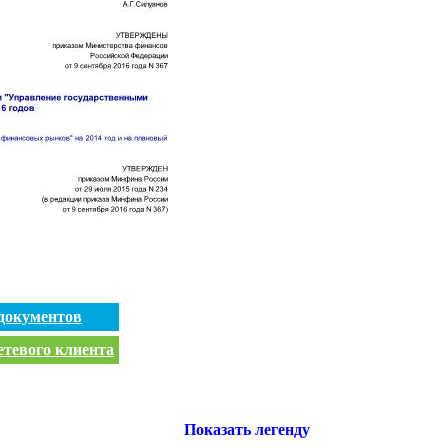
документов
етевого клиента
Показать легенду