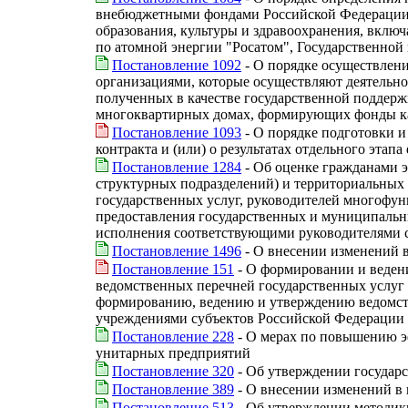
внебюджетными фондами Российской Федерации,
образования, культуры и здравоохранения, вклю
по атомной энергии "Росатом", Государственной
Постановление 1092
- О порядке осуществлен
организациями, которые осуществляют деятельно
полученных в качестве государственной поддерж
многоквартирных домах, формирующих фонды кап
Постановление 1093
- О порядке подготовки и
контракта и (или) о результатах отдельного этапа
Постановление 1284
- Об оценке гражданами э
структурных подразделений) и территориальных 
государственных услуг, руководителей многофун
предоставления государственных и муниципальны
исполнения соответствующими руководителями 
Постановление 1496
- О внесении изменений 
Постановление 151
- О формировании и ведени
ведомственных перечней государственных услуг
формированию, ведению и утверждению ведомст
учреждениями субъектов Российской Федерации
Постановление 228
- О мерах по повышению э
унитарных предприятий
Постановление 320
- Об утверждении государ
Постановление 389
- О внесении изменений в
Постановление 513
- Об утверждении методик