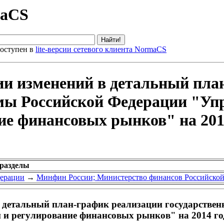
maCS
оступен в
lite-версии сетевого клиента NormaCS
ии изменений в детальный пла
мы Российской Федерации "Уп
ие финансовых рынков" на 2014
 разделы
дерации
→
Минфин России; Министерство финансов Российско
 детальный план-график реализации государстве
и регулирование финансовых рынков" на 2014 год