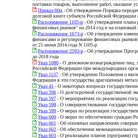
поставки товаров, выполнение работ, оказание ус
Приказ 60н
- Об утверждении Порядка передач
долговой книге субъекта Российской Федераци
Распоряжение 1105-р
- Об утверждении плана 
финансовых рынков" на 2014 год и на плановый 
Распоряжение 1673-р
- Об утверждении измене
финансами и регулирование финансовых рынков"
от 21 июня 2014 года N 1105-р
Распоряжение 2593-р
- Об утверждении Прогр
до 2018 года
Указ 1080
- О денежном вознаграждении лиц, 
Российской Федерации при международных орган
Указ 1137
- Об утверждении Положения о ввозе
Федерации в эти государства драгоценных метал
Указ 41
- О некоторых вопросах государственн
Указ 596
- О долгосрочной государственной э
Указ 597
- О мероприятиях по реализации гос
Указ 598
- О совершенствовании государствен
Указ 599
- О мерах по реализации государстве
Указ 600
- О мерах по обеспечению граждан 
Указ 601
- Об основных направлениях соверше
Указ 602
- Об обеспечении межнационального 
Указ 603
- О реализации планов (программ) ст