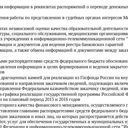
я информации в реквизитах распоряжений о переводе денежных
дения работы по представлению в судебных органах интересов 
татах независимой оценки качества образовательной деятельнос
льтуры, социального обслуживания, медицинскими организациям
 учреждениях в информационно-телекоммуникационной сети "И
ации и документов для ведения реестра банковских гарантий
ации, а также обмена информацией и документами между заказ
ными распорядителями средств федерального бюджета обоснова
авления информации в целях формирования и ведения закрытого
лов
драгоценных камней для реализации из Госфонда России на вн
вания и направления заказчиком сведений, подлежащих включе
аправления Федеральным казначейством заказчику сведений, из
на-графика реализации государственной программы Российской
и на плановый период 2015 и 2016 годов
торинга качества финансового менеджмента, осуществляемого 
ставления главными распорядителями средств федерального бю
ии заказчиков и иных лиц, на которых распространяется действ
абот, услуг для обеспечения государственных и муниципальных 
ой Федерации в информационно-телекоммуникационной сети "Ин