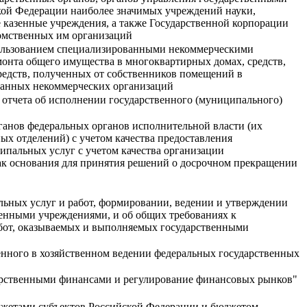
ой Федерации наиболее значимых учреждений науки,
 казенные учреждения, а также Государственной корпорации
домственных им организаций
пользованием специализированными некоммерческими
монта общего имущества в многоквартирных домах, средств,
редств, полученных от собственников помещений в
ванных некоммерческих организаций
 отчета об исполнении государственного (муниципального)
ганов федеральных органов исполнительной власти (их
х отделений) с учетом качества предоставления
пальных услуг с учетом качества организации
как основания для принятия решений о досрочном прекращении
льных услуг и работ, формировании, ведении и утверждении
енными учреждениями, и об общих требованиях к
бот, оказываемых и выполняемых государственными
нного в хозяйственном ведении федеральных государственных
арственными финансами и регулирование финансовых рынков"
джетами субъектов Российской Федерации и бюджетом