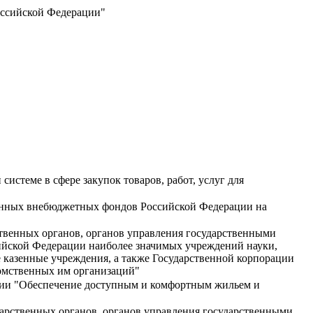
оссийской Федерации"
истеме в сфере закупок товаров, работ, услуг для
венных внебюджетных фондов Российской Федерации на
твенных органов, органов управления государственными
йской Федерации наиболее значимых учреждений науки,
 казенные учреждения, а также Государственной корпорации
домственных им организаций"
ции "Обеспечение доступным и комфортным жильем и
дарственных органов, органов управления государственными