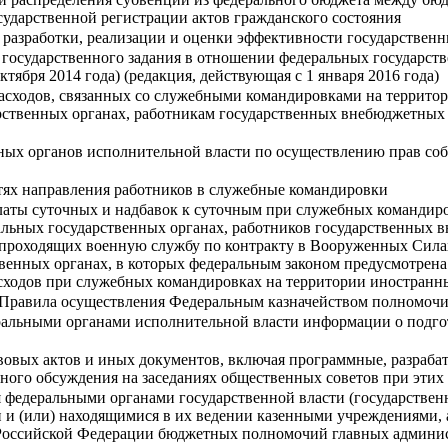
сударственной регистрации актов гражданского состояния
 разработки, реализации и оценки эффективности государствен
 государственного задания в отношении федеральных государс
ктября 2014 года) (редакция, действующая с 1 января 2016 года)
расходов, связанных со служебными командировками на террито
дарственных органах, работникам государственных внебюджетны
ных органов исполнительной власти по осуществлению прав соб
тях направления работников в служебные командировки
латы суточных и надбавок к суточным при служебных командиро
ральных государственных органах, работников государственных
проходящих военную службу по контракту в Вооруженных Сила
венных органах, в которых федеральным законом предусмотрена 
ходов при служебных командировках на территории иностранны
 Правила осуществления Федеральным казначейством полномочи
ральными органами исполнительной власти информации о подгот
вовых актов и иных документов, включая программные, разраб
ьного обсуждения на заседаниях общественных советов при этих
 федеральными органами государственной власти (государстве
 (или) находящимися в их ведении казенными учреждениями, 
оссийской Федерации бюджетных полномочий главных админис