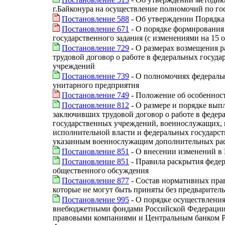
г.Байконура на осуществление полномочий по го
Постановление 588
- Об утверждении Порядка
Постановление 671
- О порядке формирования
государственного задания (с изменениями на 15 о
Постановление 729
- О размерах возмещения 
трудовой договор о работе в федеральных госу
учреждений
Постановление 739
- О полномочиях федераль
унитарного предприятия
Постановление 749
- Положение об особеннос
Постановление 812
- О размере и порядке вып
заключивших трудовой договор о работе в феде
государственных учреждений, военнослужащих, 
исполнительной власти и федеральных государст
указанным военнослужащим дополнительных рас
Постановление 851
- О внесении изменений в
Постановление 851
- Правила раскрытия феде
общественного обсуждения
Постановление 877
- Состав нормативных пра
которые не могут быть приняты без предварител
Постановление 995
- О порядке осуществления
внебюджетными фондами Российской Федерации и
правовыми компаниями и Центральным банком Р