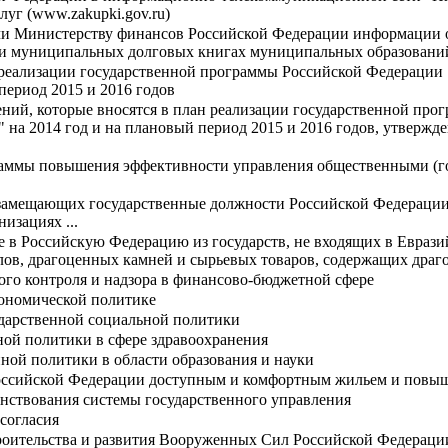
луг (www.zakupki.gov.ru)
и Министерству финансов Российской Федерации информации о 
и и муниципальных долговых книгах муниципальных образовани
реализации государственной программы Российской Федерации
период 2015 и 2016 годов
ний, которые вносятся в план реализации государственной пр
 на 2014 год и на плановый период 2015 и 2016 годов, утверж
аммы повышения эффективности управления общественными (г
замещающих государственные должности Российской Федерации 
изациях ...
 в Российскую Федерацию из государств, не входящих в Еврази
лов, драгоценных камней и сырьевых товаров, содержащих дра
ого контроля и надзора в финансово-бюджетной сфере
кономической политике
ударственной социальной политики
ной политики в сфере здравоохранения
нной политики в области образования и науки
Российской Федерации доступным и комфортным жильем и повы
нствования системы государственного управления
согласия
роительства и развития Вооруженных Сил Российской Федерации