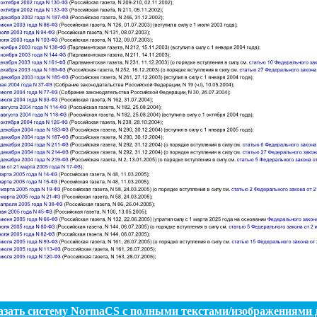
азать систему NormaCS с полными текстами/изображениями 