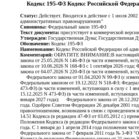
Кодекс 195-ФЗ Кодекс Российской Феде
Статус:
Действует. Вводится в действие с 1 июля 2002
административных правонарушениях"
Синонимы:
Федеральный закон 195-ФЗ
Текст документа:
присутствует в коммерческой верси
Утвержден:
Государственная Дума; Государственная Д
Обозначение:
Кодекс 195-ФЗ
Наименование:
Кодекс Российской Федерации об адм
Комментарий:
ОБРАТИТЕ ВНИМАНИЕ:В настоящий докуме
закона от 25.05.2026 N 146-ФЗ (в части изменений, вст
закона от 10.06.2026 N 168-ФЗ с 1 сентября 2026 года;
закона от 04.07.2026 N 220-ФЗ (в части изменений, 
Федерального закона от 01.04.2020 N 99-ФЗ (с измен
Федеральным законом от 19.12.2022 N 518-ФЗ; Федерал
473-ФЗ) (в части изменений, вступающих в силу с 1 я
15.12.2025 N 473-ФЗ) (в части изменений, вступающих 
января 2027 года); Федерального закона от 28.12.20
года. Одобрен Советом Федерации 26 декабря 2001 года
правоотношениям, возникшим в связи с проведением в
14.51 Кодекса (в редакции 47-ФЗ от 03.05.2012 г.) пр
Положения Кодекса (в редакции Федерального закона о
года. С 1 января до 1 апреля 2014 года положения час
Федерального закона от 7 февраля 2011 года № 3-ФЗ "О
Кодекса (в редакции Федерального закона от 21 июля 