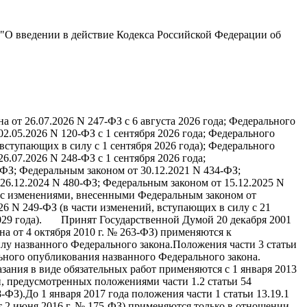
ФЗ "О введении в действие Кодекса Российской Федерации об
 26.07.2026 N 247-ФЗ с 6 августа 2026 года; Федерального
02.05.2026 N 120-ФЗ с 1 сентября 2026 года; Федерального
 вступающих в силу с 1 сентября 2026 года); Федерального
на от 26.07.2026 N 248-ФЗ с 1 сентября 2026 года;
ФЗ; Федеральным законом от 30.12.2021 N 434-ФЗ;
26.12.2024 N 480-ФЗ; Федеральным законом от 15.12.2025 N
 (с изменениями, внесенными Федеральным законом от
26 N 249-ФЗ (в части изменений, вступающих в силу с 21
 2029 года). Принят Государственной Думой 20 декабря 2001
а от 4 октября 2010 г. № 263-ФЗ) применяются к
лу названного Федерального закона.Положения части 3 статьи
льного опубликования названного Федерального закона.
зания в виде обязательных работ применяются с 1 января 2013
ей, предусмотренных положениями части 1.2 статьи 54
ФЗ).До 1 января 2017 года положения части 1 статьи 13.19.1
т 2 июня 2016 г. № 175-ФЗ) применяются только в отношении