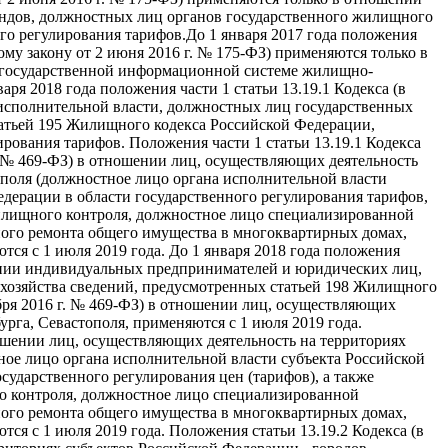
ндов, должностных лиц органов государственного жилищного
го регулирования тарифов.До 1 января 2017 года положения
ому закону от 2 июня 2016 г. № 175-ФЗ) применяются только в
 государственной информационной системе жилищно-
я 2018 года положения части 1 статьи 13.19.1 Кодекса (в
исполнительной власти, должностных лиц государственных
атьей 195 Жилищного кодекса Российской Федерации,
рования тарифов. Положения части 1 статьи 13.19.1 Кодекса
. № 469-ФЗ) в отношении лиц, осуществляющих деятельность
ополя (должностное лицо органа исполнительной власти
едерации в области государственного регулирования тарифов,
илищного контроля, должностное лицо специализированной
ного ремонта общего имущества в многоквартирных домах,
ся с 1 июля 2019 года. До 1 января 2018 года положения
ошении индивидуальных предпринимателей и юридических лиц,
хозяйства сведений, предусмотренных статьей 198 Жилищного
абря 2016 г. № 469-ФЗ) в отношении лиц, осуществляющих
рга, Севастополя, применяются с 1 июля 2019 года.
тношении лиц, осуществляющих деятельность на территориях
ное лицо органа исполнительной власти субъекта Российской
сударственного регулирования цен (тарифов), а также
о контроля, должностное лицо специализированной
ного ремонта общего имущества в многоквартирных домах,
ся с 1 июля 2019 года. Положения статьи 13.19.2 Кодекса (в