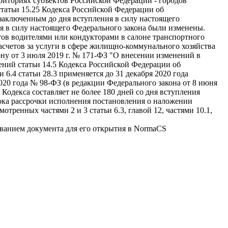
рриториях субъектов Российской Федерации - городов
статьи 15.25 Кодекса Российской Федерации об
 заключенным до дня вступления в силу настоящего
я в силу настоящего Федерального закона были изменены.
етов водителями или кондукторами в салоне транспортного
расчетов за услуги в сфере жилищно-коммунального хозяйства
ну от 3 июля 2019 г. № 171-ФЗ "О внесении изменений в
ний статьи 14.5 Кодекса Российской Федерации об
6.4 статьи 28.3 применяется до 31 декабря 2020 года
2020 года № 98-ФЗ (в редакции Федерального закона от 8 июня
Кодекса составляет не более 180 дней со дня вступления
рока рассрочки исполнения постановления о наложении
енных частями 2 и 3 статьи 6.3, главой 12, частями 10.1,
званием документа для его открытия в NormaCS