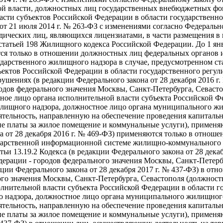
й власти, должностных лиц государственных внебюджетных фо
асти субъектов Российской Федерации в области государственно
 от 21 июля 2014 г. № 263-ФЗ с изменениями согласно Федеральн
ических лиц, являющихся лицензиатами, в части размещения в
татьей 198 Жилищного кодекса Российской Федерации. До 1 январ
тся только в отношении должностных лиц федеральных органов 
дарственного жилищного надзора в случае, предусмотренном ст
ктов Российской Федерации в области государственного регули
шениях (в редакции Федерального закона от 28 декабря 2016 г
родов федерального значения Москвы, Санкт-Петербурга, Севаст
ное лицо органа исполнительной власти субъекта Российской Ф
жилищного надзора, должностное лицо органа муниципального ж
еятельность, направленную на обеспечение проведения капиталь
ие платы за жилое помещение и коммунальные услуги), применяют
она от 28 декабря 2016 г. № 469-ФЗ) применяются только в отн
ударственной информационной системе жилищно-коммунального 
тьи 13.19.2 Кодекса (в редакции Федерального закона от 28 дек
дерации - городов федерального значения Москвы, Санкт-Петербу
акции Федерального закона от 28 декабря 2017 г. № 437-ФЗ) в о
ого значения Москвы, Санкт-Петербурга, Севастополя (должност
лнительной власти субъекта Российской Федерации в области го
о надзора, должностное лицо органа муниципального жилищног
еятельность, направленную на обеспечение проведения капиталь
ие платы за жилое помещение и коммунальные услуги), применяют