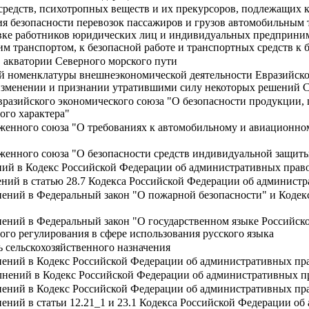
средств, психотропных веществ и их прекурсоров, подлежащих
я безопасности перевозок пассажиров и грузов автомобильным
овке работников юридических лиц и индивидуальных предприни
м транспортом, к безопасной работе и транспортных средств к 
 акватории Северного морского пути
й номенклатуры внешнеэкономической деятельности Евразийско
б изменении и признании утратившими силу некоторых решений 
вразийского экономического союза "О безопасности продукции,
ого характера"
женного союза "О требованиях к автомобильному и авиационному
женного союза "О безопасности средств индивидуальной защит
ний в Кодекс Российской Федерации об административных пра
ений в статью 28.7 Кодекса Российской Федерации об админис
нений в Федеральный закон "О пожарной безопасности" и Коде
нений в Федеральный закон "О государственном языке Российск
ого регулирования в сфере использования русского языка
ь сельскохозяйственного назначения
нений в Кодекс Российской Федерации об административных п
лнений в Кодекс Российской Федерации об административных 
нений в Кодекс Российской Федерации об административных п
нений в статьи 12.21_1 и 23.1 Кодекса Российской Федерации 