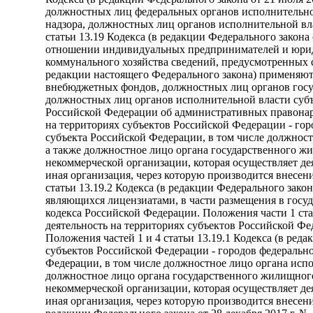
должностных лиц федеральных органов исполнительно
надзора, должностных лиц органов исполнительной вл
статьи 13.19 Кодекса (в редакции Федерального закона
отношении индивидуальных предпринимателей и юрид
коммунального хозяйства сведений, предусмотренных с
редакции настоящего Федерального закона) применяю
внебюджетных фондов, должностных лиц органов госу
должностных лиц органов исполнительной власти субъе
Российской Федерации об административных правонару
на территориях субъектов Российской Федерации - го
субъекта Российской Федерации, в том числе должност
а также должностное лицо органа государственного 
некоммерческой организации, которая осуществляет д
иная организация, через которую производится внесен
статьи 13.19.2 Кодекса (в редакции Федерального зак
являющихся лицензиатами, в части размещения в гос
кодекса Российской Федерации. Положения части 1 ста
деятельность на территориях субъектов Российской Фе
Положения частей 1 и 4 статьи 13.19.1 Кодекса (в ред
субъектов Российской Федерации - городов федеральн
Федерации, в том числе должностное лицо органа испо
должностное лицо органа государственного жилищног
некоммерческой организации, которая осуществляет д
иная организация, через которую производится внесен