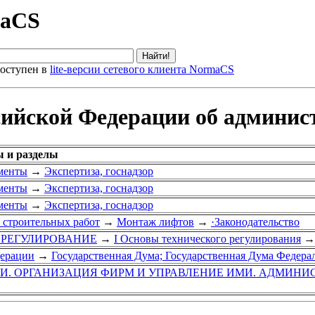
maCS
оступен в
lite-версии сетевого клиента NormaCS
ссийской Федерации об админи
ы и разделы
менты
→
Экспертиза, госнадзор
менты
→
Экспертиза, госнадзор
менты
→
Экспертиза, госнадзор
 строительных работ
→
Монтаж лифтов
→
·Законодательство
Е РЕГУЛИРОВАНИЕ
→
I Основы технического регулирования
→
дерации
→
Государственная Дума; Государственная Дума Федер
ГИ. ОРГАНИЗАЦИЯ ФИРМ И УПРАВЛЕНИЕ ИМИ. АДМИНИ