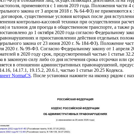
№ 437-ФЗ) в отношении лиц, осуществляющих деятельность на те
астополя, применяются с 1 июля 2019 года. Положения части 4 
льного закона от 3 апреля 2018 г. № 64-ФЗ) не применяются к
 договоров, существенные условия которых после дня вступлени
рименения контрольно-кассовой техники при осуществлении расч
ов) и талонов для проезда в общественном транспорте, а также 
становлено до 1 октября 2020 года согласно Федеральному зако
равонарушениях и приостановлении действия отдельных положе
ального закона от 23 июня 2020 г. № 184-ФЗ). Положение части 
я 2020 г. № 99-ФЗ. Согласно Федеральному закону от 1 апреля 
ателей в 2020 году срок, предусмотренный частью 1 статьи 32.2 
 в законную силу либо со дня истечения срока отсрочки или с
ется в отношении административных правонарушений, предусмотр
14.16, 14.17.1, 19.15.2, 20.6.1, частью 1 статьи 20.25 Кодекса.
клиент NormaCS
. После установки нажмите на иконку рядом с на