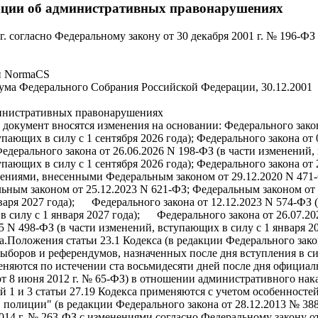
рации об административных правонарушениях
 г. согласно Федеральному закону от 30 декабря 2001 г. № 196-
и NormaCS
ума Федерального Собрания Российской Федерации, 30.12.2001
инистративных правонарушениях
нт вносятся изменения на основании: Федерального закона от
упающих в силу с 1 сентября 2026 года); Федерального закона от 
 Федерального закона от 26.06.2026 N 198-ФЗ (в части изменений,
вступающих в силу с 1 сентября 2026 года); Федерального зако
ениями, внесенными Федеральным законом от 29.12.2020 N 471-
ьным законом от 25.12.2023 N 621-ФЗ; Федеральным законом от 
нваря 2027 года); Федерального закона от 12.12.2023 N 574-ФЗ
в силу с 1 января 2027 года); Федерального закона от 26.07.20
25 N 498-ФЗ (в части изменений, вступающих в силу с 1 января
.Положения статьи 23.1 Кодекса (в редакции Федерального закон
ыборов и референдумов, назначенных после дня вступления в си
именяются по истечении ста восьмидесяти дней после дня официа
т 8 июня 2012 г. № 65-ФЗ) в отношении административного нака
тей 1 и 3 статьи 27.19 Кодекса применяются с учетом особенност
 полиции" (в редакции Федерального закона от 28.12.2013 № 388-
2014 г. № 263-ФЗ с изменениями согласно Федеральному закону о