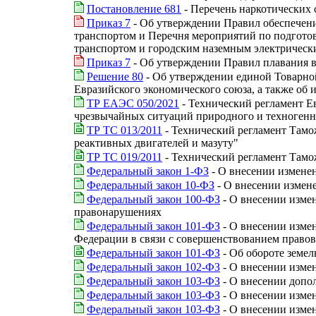
Постановление 681
- Перечень наркотических 
Приказ 7
- Об утверждении Правил обеспечени
транспортом и Перечня мероприятий по подгот
транспортом и городским наземным электрически
Приказ 7
- Об утверждении Правил плавания в
Решение 80
- Об утверждении единой Товарно
Евразийского экономического союза, а также о
ТР ЕАЭС 050/2021
- Технический регламент Е
чрезвычайных ситуаций природного и техногенн
ТР ТС 013/2011
- Технический регламент Тамо
реактивных двигателей и мазуту"
ТР ТС 019/2011
- Технический регламент Тамо
Федеральный закон 1-ФЗ
- О внесении измене
Федеральный закон 10-ФЗ
- О внесении измен
Федеральный закон 100-ФЗ
- О внесении изме
правонарушениях
Федеральный закон 101-ФЗ
- О внесении изме
Федерации в связи с совершенствованием правов
Федеральный закон 101-ФЗ
- Об обороте земел
Федеральный закон 102-ФЗ
- О внесении изме
Федеральный закон 103-ФЗ
- О внесении допо
Федеральный закон 103-ФЗ
- О внесении изме
Федеральный закон 103-ФЗ
- О внесении изме