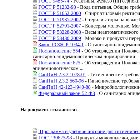
ГОСТ 9485-74
- Реактивы. Железо (III) сернок
ГОСТ Р 51232-98
- Вода питьевая. Общие треб
ГОСТ Р 51652-2000
- Спирт этиловый ректифи
ГОСТ Р 51935-2002
- Стерилизаторы паровые 
ГОСТ Р 52791-2007
- Консервы молочные. Мол
ГОСТ Р 53228-2008
- Весы неавтоматического 
ГОСТ Р 53430-2009
- Молоко и продукты пере
Закон РСФСР 1034-1
- О санитарно-эпидемиол
Постановление 554
- Об утверждении Положен
санитарно-эпидемиологическом нормировании
Постановление 625
- Об утверждении Положен
эпидемиологическом ...
СанПиН 2.3.2.1078-01
- Гигиенические требов
СанПиН 2.3.2.560-96
- Гигиенические требова
СанПиН 42-123-4940-88
- Микробиологические
Федеральный закон 52-ФЗ
- О санитарно-эпид
На документ ссылаются:
Программа и учебное пособие для гигиениче
ГОСТ 30625-98
- Продукты молочные жидкие и