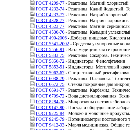
ГОСТ 4209-77
- Реактивы. Магний хлористый 
ГОСТ 4232-74
- Реактивы. Калий йодистый. Т
ГОСТ 4233-77
- Реактивы. Натрий хлористый.
ГОСТ 4328-77
- Реактивы. Натрия гидроокись.
ГОСТ 4523-77
- Реактивы. Магний сернокислы
ГОСТ 4530-76
- Реактивы. Кальций углекислы
ГОСТ 490-2006
- Добавки пищевые. Кислота м
ГОСТ 5541-2002
- Средства укупорочные корк
ГОСТ 5556-81
- Вата медицинская гигроскопич
ГОСТ 5833-75
- Реактивы. Сахароза. Техничес
ГОСТ 5850-72
- Индикаторы. Фенолфталеин
ГОСТ 5853-51
- Индикаторы. Метиловый кра
ГОСТ 5962-67
- Спирт этиловый ректификован
ГОСТ 6038-79
- Реактивы. D-глюкоза. Техниче
ГОСТ 6672-75
- Стекла покровные для микроп
ГОСТ 6691-77
- Реактивы. Карбамид. Техниче
ГОСТ 6709-72
- Вода дистиллированная. Техн
ГОСТ 8284-78
- Микроскопы световые биологи
ГОСТ 9147-80
- Посуда и оборудование лабор
ГОСТ 9225-84
- Молоко и молочные продукты
ГОСТ 9245-79
- Потенциометры постоянного т
ГОСТ 9412-93
- Марля медицинская. Общие те