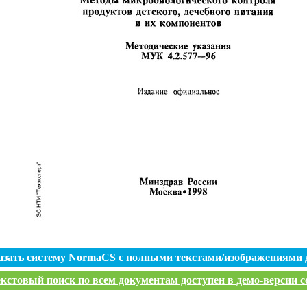
азать систему NormaCS с полными текстами/изображениями 
кстовый поиск по всем документам доступен в демо-версии с