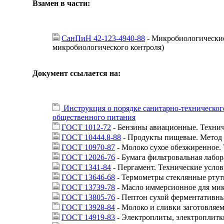
Взамен в части:
СанПиН 42-123-4940-88
- Микробиологические
микробиологического контроля)
Документ ссылается на:
Инструкция о порядке санитарно-технического
общественного питания
ГОСТ 1012-72
- Бензины авиационные. Технич
ГОСТ 10444.8-88
- Продукты пищевые. Метод о
ГОСТ 10970-87
- Молоко сухое обезжиренное.
ГОСТ 12026-76
- Бумага фильтровальная лабор
ГОСТ 1341-84
- Пергамент. Технические услов
ГОСТ 13646-68
- Термометры стеклянные ртут
ГОСТ 13739-78
- Масло иммерсионное для мик
ГОСТ 13805-76
- Пептон сухой ферментативны
ГОСТ 13928-84
- Молоко и сливки заготовляем
ГОСТ 14919-83
- Электроплиты, электроплитк