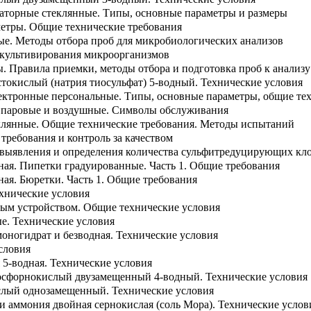
раторные стеклянные. Типы, основные параметры и размеры
етры. Общие технические требования
е. Методы отбора проб для микробиологических анализов
культивирования микроорганизмов
. Правила приемки, методы отбора и подготовка проб к анализу
токислый (натрия тиосульфат) 5-водный. Технические условия
ктронные персональные. Типы, основные параметры, общие тех
 паровые и воздушные. Символы обслуживания
клянные. Общие технические требования. Методы испытаний
 требования и контроль за качеством
выявления и определения количества сульфитредуцирующих кл
ная. Пипетки градуированные. Часть 1. Общие требования
ная. Бюретки. Часть 1. Общие требования
ехнические условия
ным устройством. Общие технические условия
е. Технические условия
оногидрат и безводная. Технические условия
словия
я 5-водная. Технические условия
осфорнокислый двузамещенный 4-водный. Технические условия
слый однозамещенный. Технические условия
 и аммония двойная сернокислая (соль Мора). Технические услов