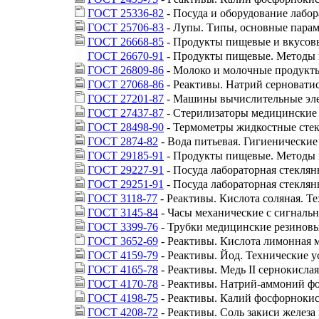
ГОСТ 25336-82
- Посуда и оборудование лабо
ГОСТ 25706-83
- Лупы. Типы, основные парам
ГОСТ 26668-85
- Продукты пищевые и вкусовы
ГОСТ 26670-91
- Продукты пищевые. Методы 
ГОСТ 26809-86
- Молоко и молочные продукты
ГОСТ 27068-86
- Реактивы. Натрий серноватис
ГОСТ 27201-87
- Машины вычислительные эле
ГОСТ 27437-87
- Стерилизаторы медицинские
ГОСТ 28498-90
- Термометры жидкостные сте
ГОСТ 2874-82
- Вода питьевая. Гигиенические
ГОСТ 29185-91
- Продукты пищевые. Методы 
ГОСТ 29227-91
- Посуда лабораторная стеклян
ГОСТ 29251-91
- Посуда лабораторная стеклян
ГОСТ 3118-77
- Реактивы. Кислота соляная. Т
ГОСТ 3145-84
- Часы механические с сигналь
ГОСТ 3399-76
- Трубки медицинские резиновы
ГОСТ 3652-69
- Реактивы. Кислота лимонная м
ГОСТ 4159-79
- Реактивы. Йод. Технические у
ГОСТ 4165-78
- Реактивы. Медь II сернокисла
ГОСТ 4170-78
- Реактивы. Натрий-аммоний ф
ГОСТ 4198-75
- Реактивы. Калий фосфорноки
ГОСТ 4208-72
- Реактивы. Соль закиси железа