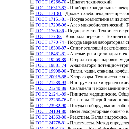
ГОСТ 16266-70
- Шпагат технический
ГОСТ 16317-87
- Приборы холодильные электр
ГОСТ 171-81
- Дрожжи хлебопекарные прессов
ГОСТ 17151-81
- Посуда хозяйственная из ли
ГОСТ 17206-96
- Агар микробиологический. Т
ГОСТ 1760-86
- Подпергамент. Технические у
ГОСТ 177-88
- Водорода перекись. Технически
ГОСТ 1770-74
- Посуда мерная лабораторная с
ГОСТ 18300-87
- Спирт этиловый ректификова
ГОСТ 18481-81
- Ареометры и цилиндры стек
ГОСТ 19569-89
- Стерилизаторы паровые меди
ГОСТ 19881-74
- Анализаторы потенциометрич
ГОСТ 19908-90
- Тигли, чаши, стаканы, колбы
ГОСТ 20015-88
- Хлороформ. Технические усл
ГОСТ 21239-93
- Инструменты хирургические
ГОСТ 21240-89
- Скальпели и ножи медицинск
ГОСТ 21241-89
- Пинцеты медицинские. Общи
ГОСТ 22280-76
- Реактивы. Натрий лимонноки
ГОСТ 23932-90
- Посуда и оборудование лабо
ГОСТ 24104-80
- Весы лабораторные общего н
ГОСТ 24363-80
- Реактивы. Калия гидроокись.
ГОСТ 24778-81
- Пластмассы. Метод определен
ГОСТ 2493-75
- Реактивы. Калий фосфорноки