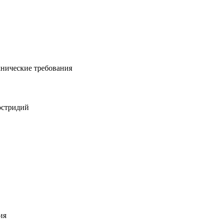
нические требования
остридий
ия