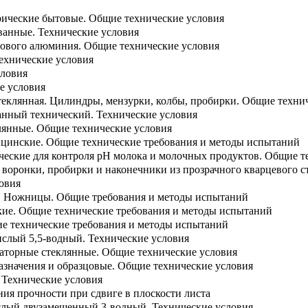
ические бытовые. Общие технические условия
анные. Технические условия
стового алюминия. Общие технические условия
ехнические условия
словия
е условия
теклянная. Цилиндры, мензурки, колбы, пробирки. Общие техни
нный технический. Технические условия
лянные. Общие технические условия
цинские. Общие технические требования и методы испытаний
еские для контроля рН молока и молочных продуктов. Общие т
, воронки, пробирки и наконечники из прозрачного кварцевого 
овия
. Ножницы. Общие требования и методы испытаний
ие. Общие технические требования и методы испытаний
е технические требования и методы испытаний
слый 5,5-водный. Технические условия
раторные стеклянные. Общие технические условия
азначения и образцовые. Общие технические условия
 Технические условия
ия прочности при сдвиге в плоскости листа
слый двузамещенный 3-водный. Технические условия