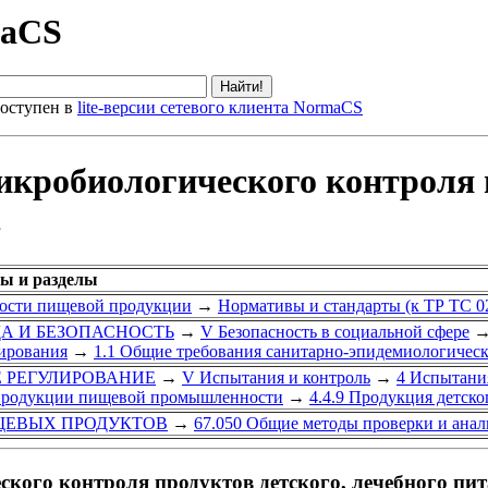
maCS
оступен в
lite-версии сетевого клиента NormaCS
кробиологического контроля п
в
ры и разделы
ности пищевой продукции
→
Нормативы и стандарты (к ТР ТС 0
УДА И БЕЗОПАСНОСТЬ
→
V Безопасность в социальной сфере
ирования
→
1.1 Общие требования санитарно-эпидемиологичес
Е РЕГУЛИРОВАНИЕ
→
V Испытания и контроль
→
4 Испытани
 продукции пищевой промышленности
→
4.4.9 Продукция детско
ЩЕВЫХ ПРОДУКТОВ
→
67.050 Общие методы проверки и ана
кого контроля продуктов детского, лечебного пит