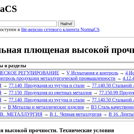
maCS
оступен в
lite-версии сетевого клиента NormaCS
льная плющеная высокой прочн
ы и разделы
ИЧЕСКОЕ РЕГУЛИРОВАНИЕ
→
V Испытания и контроль
→
4 И
контроль продукции металлургической промышленности
→
4.12.
Я
→
77.140 Продукция из чугуна и стали
→
77.140.50 Стальной
Я
→
77.150 Продукция из цветных металлов
→
77.150.99 Проду
Я
→
77.140 Продукция из чугуна и стали
→
77.140.50 Стальной
я
→
В Металлы и металлические изделия
→
В3 Сталь качественн
В. МЕТАЛЛУРГИЯ
→
В 1. Черная металлургия
→
В 16. Ленты
 высокой прочности. Технические условия