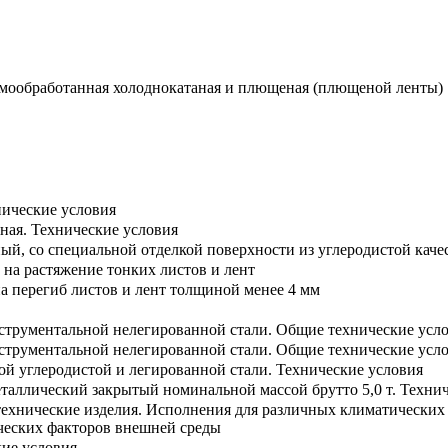
рмообработанная холоднокатаная и плющеная (плющеной ленты)
нические условия
ная. Технические условия
ный, со специальной отделкой поверхности из углеродистой кач
на растяжение тонких листов и лент
а перегиб листов и лент толщиной менее 4 мм
нструментальной нелегированной стали. Общие технические усл
нструментальной нелегированной стали. Общие технические усл
ой углеродистой и легированной стали. Технические условия
таллический закрытый номинальной массой брутто 5,0 т. Техни
ехнические изделия. Исполнения для различных климатических 
ческих факторов внешней среды
ие условия