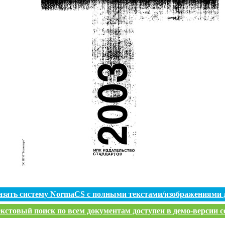
азать систему NormaCS с полными текстами/изображениями 
кстовый поиск по всем документам доступен в демо-версии с