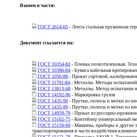
Взамен в части:
ГОСТ 2614-65
- Лента стальная пружинная те
Документ ссылается на:
ГОСТ 10354-82
- Пленка полиэтиленовая. Тех
ГОСТ 10396-84
- Бумага кабельная крепирован
ГОСТ 1050-88
- Прокат сортовой, калиброван
ГОСТ 11701-84
- Металлы. Методы испытаний 
ГОСТ 13813-68
- Металлы. Метод испытания н
ГОСТ 14192-96
- Маркировка грузов
ГОСТ 1435-90
- Прутки, полосы и мотки из и
ГОСТ 1435-99
- Прутки, полосы и мотки из и
ГОСТ 14959-79
- Прокат из рессорно-пружинн
ГОСТ 15102-75
- Контейнер универсальный ме
ГОСТ 15150-69
- Машины, приборы и другие т
транспортирования в части воздействия климати
ГОСТ 15171-78
- Присадка АКОР-1. Техническ