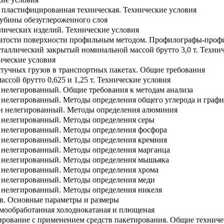
пластифицированная техническая. Технические условия
лубины обезуглероженного слоя
лических изделий. Технические условия
ватости поверхности профильным методом. Профилографы-проф
таллический закрытый номинальной массой брутто 3,0 т. Техни
ические условия
штучных грузов в транспортных пакетах. Общие требования
ссой брутто 0,625 и 1,25 т. Технические условия
н нелегированный. Общие требования к методам анализа
н нелегированный. Методы определения общего углерода и графи
гун нелегированный. Методы определения алюминия
н нелегированный. Методы определения серы
н нелегированный. Методы определения фосфора
н нелегированный. Методы определения кремния
н нелегированный. Методы определения марганца
ун нелегированный. Методы определения мышьяка
н нелегированный. Методы определения хрома
н нелегированный. Методы определения меди
н нелегированный. Методы определения никеля
в. Основные параметры и размеры
рмообработанная холоднокатаная и плющеная
рование с применением средств пакетирования. Общие техниче