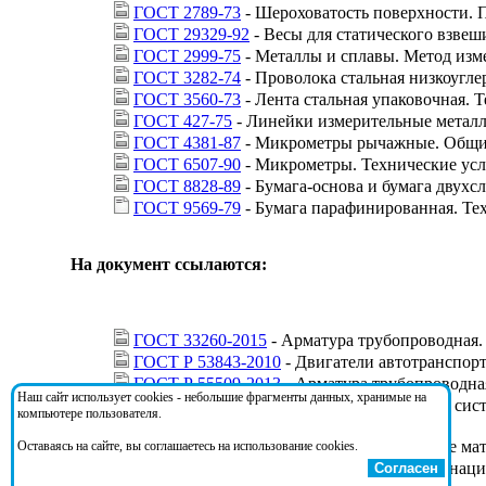
ГОСТ 2789-73
- Шероховатость поверхности. 
ГОСТ 29329-92
- Весы для статического взве
ГОСТ 2999-75
- Металлы и сплавы. Метод изм
ГОСТ 3282-74
- Проволока стальная низкоугле
ГОСТ 3560-73
- Лента стальная упаковочная. 
ГОСТ 427-75
- Линейки измерительные металл
ГОСТ 4381-87
- Микрометры рычажные. Общие
ГОСТ 6507-90
- Микрометры. Технические ус
ГОСТ 8828-89
- Бумага-основа и бумага двухс
ГОСТ 9569-79
- Бумага парафинированная. Те
На документ ссылаются:
ГОСТ 33260-2015
- Арматура трубопроводная.
ГОСТ Р 53843-2010
- Двигатели автотранспор
ГОСТ Р 55509-2013
- Арматура трубопроводна
Наш сайт использует cookies - небольшие фрагменты данных, хранимые на
ГОСТ Р 71550-2024
- Погружные трубные сист
компьютере пользователя.
Общие технические условия
ОСТ 26-07-2027-80
- Условное обозначение ма
Оставаясь на сайте, вы соглашаетесь на использование cookies.
Приказ 3375
- О закреплении документов наци
Согласен