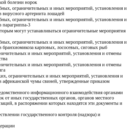
кой болезни норок
бных, ограничительных и иных мероприятий, установления и
в вирусного артериита лошадей
бных, ограничительных и иных мероприятий, установления и
в парагриппа-3
которым могут устанавливаться ограничительные мероприятия
бных, ограничительных и иных мероприятий, установления и
в бранхиомикоза карповых, лососевых, сиговых рыб
ничительных и иных мероприятий, установления и отмены
ства
ничительных и иных мероприятий, установления и отмены
нга
ких, ограничительных и иных мероприятий, установления и
в африканской чумы свиней, утвержденные приказом
ведомственного информационного взаимодействия органами
ок от иных государственных органов, органов местного
заций, в распоряжении которых находятся эти документы и
твлении государственного контроля (надзора) и
дерации