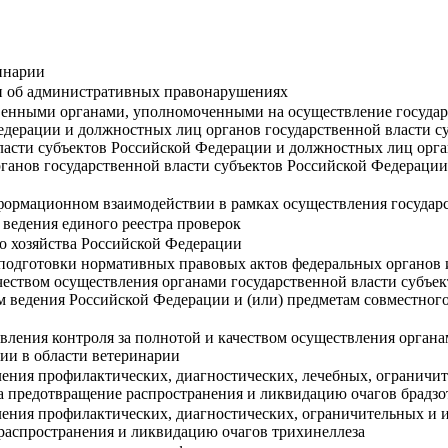
инарии
и об административных правонарушениях
венными органами, уполномоченными на осуществление государс
едерации и должностных лиц органов государственной власти с
ласти субъектов Российской Федерации и должностных лиц орга
рганов государственной власти субъектов Российской Федераци
ормационном взаимодействии в рамках осуществления государст
ведения единого реестра проверок
о хозяйства Российской Федерации
подготовки нормативных правовых актов федеральных органов 
чеством осуществления органами государственной власти субъе
 ведения Российской Федерации и (или) предметам совместного
вления контроля за полнотой и качеством осуществления орган
ии в области ветеринарии
ения профилактических, диагностических, лечебных, ограничи
а предотвращение распространения и ликвидацию очагов брадзо
ения профилактических, диагностических, ограничительных и 
распространения и ликвидацию очагов трихинеллеза