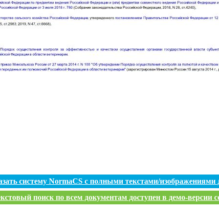
азать систему NormaCS с полными текстами/изображениями 
кстовый поиск по всем документам доступен в демо-версии с