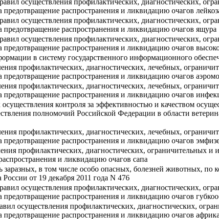
равил осуществления профилактических, диагностических, огра
 предотвращение распространения и ликвидацию очагов лейкоза
равил осуществления профилактических, диагностических, огра
а предотвращение распространения и ликвидацию очагов ящура
равил осуществления профилактических, диагностических, огра
а предотвращение распространения и ликвидацию очагов высок
формации в систему государственного информационного обеспече
ения профилактических, диагностических, лечебных, ограничи
а предотвращение распространения и ликвидацию очагов аэром
ения профилактических, диагностических, лечебных, ограничи
а предотвращение распространения и ликвидацию очагов инфек
 осуществления контроля за эффективностью и качеством осущес
ствления полномочий Российской Федерации в области ветерин
ения профилактических, диагностических, лечебных, ограничи
 предотвращение распространения и ликвидацию очагов эмфизе
ения профилактических, диагностических, ограничительных и 
распространения и ликвидацию очагов сапа
ь заразных, в том числе особо опасных, болезней животных, по
России от 19 декабря 2011 года N 476
равил осуществления профилактических, диагностических, огра
 предотвращение распространения и ликвидацию очагов губкоо
вил осуществления профилактических, диагностических, огран
а предотвращение распространения и ликвидацию очагов африк