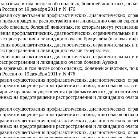
заразных, в том числе особо опасных, болезней животных, по 
России от 19 декабря 2011 г. N 476
равил осуществления профилактических, диагностических, огра
 предотвращение распространения и ликвидацию очагов скрепи 
особо опасных, болезней животных, по которым могут устанавли
ения профилактических, диагностических, ограничительных и 
распространения и ликвидацию очагов бруцеллеза (включая ин
ения профилактических, диагностических, ограничительных и 
распространения и ликвидацию очагов туберкулеза
ения профилактических, диагностических, ограничительных и 
распространения и ликвидацию очагов болезни Ауески
ь заразных, в том числе особо опасных, болезней животных, по
России от 19 декабря 2011 г. N 476
равил осуществления профилактических, диагностических, огра
а предотвращение распространения и ликвидацию очагов класс
арные правила осуществления профилактических, диагностичес
енных на предотвращение распространения и ликвидацию очаго
равил осуществления профилактических, диагностических, огра
 предотвращение распространения и ликвидацию очагов оспы о
авил осуществления профилактических, диагностических, лече
нных на предотвращение распространения и ликвидацию очагов 
равил осуществления профилактических, диагностических, огра
а предотвращение распространения и ликвидацию очагов африк