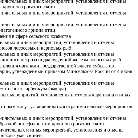
ничительных и иных мероприятий, установления и отмены
 крупного рогатого скота
ничительных и иных мероприятий, установления и отмены
ничительных и иных мероприятий, установления и отмены
опатогенного гриппа птиц
ния в сфере сельского хозяйства
тельных и иных мероприятий, установления и отмены
онозов лососевых и карповых рыб
тельных и иных мероприятий, установления и отмены
ционного некроза поджелудочной железы лососевых рыб
твления органами государственной власти субъектов
арии, утвержденный приказом Минсельхоза России от 4 июня
тельных и иных мероприятий, установления и отмены
матозного карбункула (эмкара)
иных мероприятий, установления и отмены карантина и иных
 которым могут устанавливаться ограничительные мероприятия
ничительных и иных мероприятий, установления и отмены
бразной энцефалопатии крупного рогатого скота
ичительных и иных мероприятий, установления и отмены
анской чумы свиней