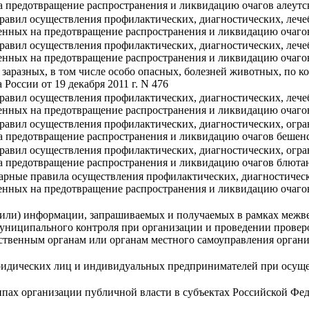
а предотвращение распространения и ликвидацию очагов алеутс
авил осуществления профилактических, диагностических, лече
енных на предотвращение распространения и ликвидацию очаго
авил осуществления профилактических, диагностических, лече
енных на предотвращение распространения и ликвидацию очаго
 заразных, в том числе особо опасных, болезней животных, по 
России от 19 декабря 2011 г. N 476
авил осуществления профилактических, диагностических, лече
енных на предотвращение распространения и ликвидацию очаго
равил осуществления профилактических, диагностических, огра
а предотвращение распространения и ликвидацию очагов бешен
равил осуществления профилактических, диагностических, огра
а предотвращение распространения и ликвидацию очагов блюта
арные правила осуществления профилактических, диагностичес
енных на предотвращение распространения и ликвидацию очаго
 (или) информации, запрашиваемых и получаемых в рамках меж
 муниципального контроля при организации и проведении провер
твенным органам или органам местного самоуправления органи
ридических лиц и индивидуальных предпринимателей при осущес
пах организации публичной власти в субъектах Российской Фе