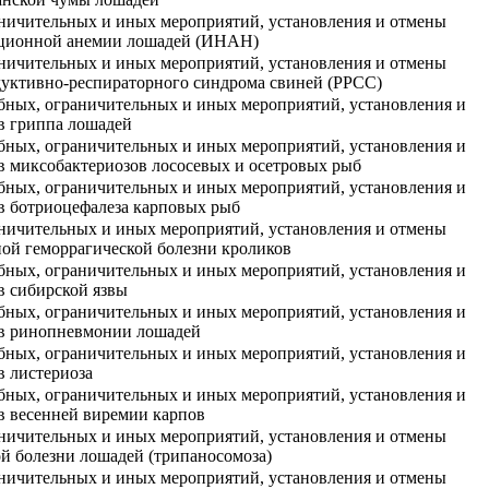
ничительных и иных мероприятий, установления и отмены
екционной анемии лошадей (ИНАН)
ничительных и иных мероприятий, установления и отмены
дуктивно-респираторного синдрома свиней (РРСС)
бных, ограничительных и иных мероприятий, установления и
в гриппа лошадей
бных, ограничительных и иных мероприятий, установления и
в миксобактериозов лососевых и осетровых рыб
бных, ограничительных и иных мероприятий, установления и
в ботриоцефалеза карповых рыб
ничительных и иных мероприятий, установления и отмены
ой геморрагической болезни кроликов
бных, ограничительных и иных мероприятий, установления и
в сибирской язвы
бных, ограничительных и иных мероприятий, установления и
ов ринопневмонии лошадей
бных, ограничительных и иных мероприятий, установления и
в листериоза
бных, ограничительных и иных мероприятий, установления и
в весенней виремии карпов
ничительных и иных мероприятий, установления и отмены
й болезни лошадей (трипаносомоза)
ничительных и иных мероприятий, установления и отмены