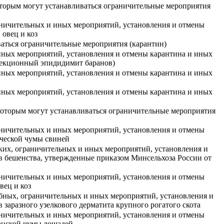
которым могут устанавливаться ограничительные мероприятия
ничительных и иных мероприятий, установления и отмены
овец и коз
ваться ограничительные мероприятия (карантин)
иных мероприятий, установления и отмены карантина и иных
фекционный эпидидимит баранов)
иных мероприятий, установления и отмены карантина и иных
иных мероприятий, установления и отмены карантина и иных
 которым могут устанавливаться ограничительные мероприятия
ничительных и иных мероприятий, установления и отмены
ической чумы свиней
ких, ограничительных и иных мероприятий, установления и
в бешенства, утвержденные приказом Минсельхоза России от
ничительных и иных мероприятий, установления и отмены
вец и коз
бных, ограничительных и иных мероприятий, установления и
заразного узелкового дерматита крупного рогатого скота
ничительных и иных мероприятий, установления и отмены
анской чумы лошадей