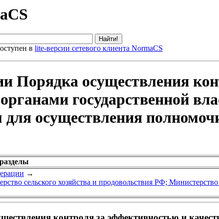
maCS
оступен в
lite-версии сетевого клиента NormaCS
ии Порядка осуществления кон
органами государственной вла
 для осуществления полномоч
 разделы
дерации
→
рство сельского хозяйства и продовольствия РФ; Министерство
ществления контроля за эффективностью и качест