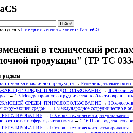
maCS
оступен в
lite-версии сетевого клиента NormaCS
зменений в технический регла
лочной продукции" (ТР ТС 033
и разделы
ности молока и молочной продукции
→
Решения, регламенты и п
РУЖАЮЩЕЙ СРЕДЫ. ПРИРОДОПОЛЬЗОВАНИЕ
→
II Обеспече
духа
→
1.5 Международное сотрудничество в области охраны ат
РУЖАЮЩЕЙ СРЕДЫ. ПРИРОДОПОЛЬЗОВАНИЕ
→
I Эколого-п
ны окружающей средой
→
3 Международное сотрудничество в о
Е РЕГУЛИРОВАНИЕ
→
I Основы технического регулирования
е в отраслях и сферах деятельности
→
2.16 Производство товар
Е РЕГУЛИРОВАНИЕ
→
I Основы технического регулирования