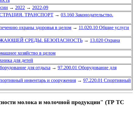
ость
ссии
→
2022
→
2022-09
СТРАЦИЯ. ТРАНСПОРТ
→
03.160 Законодательство.
печению охраны здоровья в целом
→
11.020.10 Общие услуги
УЖАЮЩЕЙ СРЕДЫ. БЕЗОПАСНОСТЬ
→
13.020 Охрана
омашнее хозяйство в целом
ехника для детей
борудование для отдыха
→
97.200.01 Оборудование для
портивный инвентарь и сооружения
→
97.220.01 Спортивный
асности молока и молочной продукции" (ТР ТС