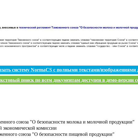
азать систему NormaCS с полными текстами/изображениями 
кстовый поиск по всем документам доступен в демо-версии с
женного союза "О безопасности молока и молочной продукции"
ой экономической комиссии
женного союза "О безопасности пищевой продукции"