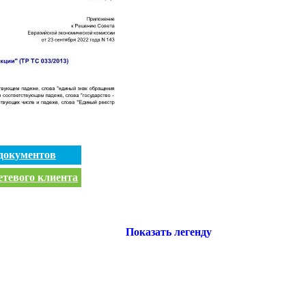
документов
етевого клиента
Показать легенду