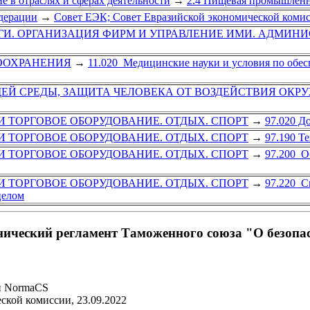
е в отраслях и сферах деятельности
→
2.4 Пищевая промышленн
дерации
→
Совет ЕЭК; Совет Евразийской экономической коми
ГИ. ОРГАНИЗАЦИЯ ФИРМ И УПРАВЛЕНИЕ ИМИ. АДМИНИ
ВООХРАНЕНИЯ
→
11.020 Медицинские науки и условия по обес
ЕЙ СРЕДЫ, ЗАЩИТА ЧЕЛОВЕКА ОТ ВОЗДЕЙСТВИЯ ОКР
И ТОРГОВОЕ ОБОРУДОВАНИЕ. ОТДЫХ. СПОРТ
→
97.020 Д
И ТОРГОВОЕ ОБОРУДОВАНИЕ. ОТДЫХ. СПОРТ
→
97.190 Т
И ТОРГОВОЕ ОБОРУДОВАНИЕ. ОТДЫХ. СПОРТ
→
97.200 О
И ТОРГОВОЕ ОБОРУДОВАНИЕ. ОТДЫХ. СПОРТ
→
97.220 С
целом
хнический регламент Таможенного союза "О безоп
и NormaCS
ской комиссии, 23.09.2022