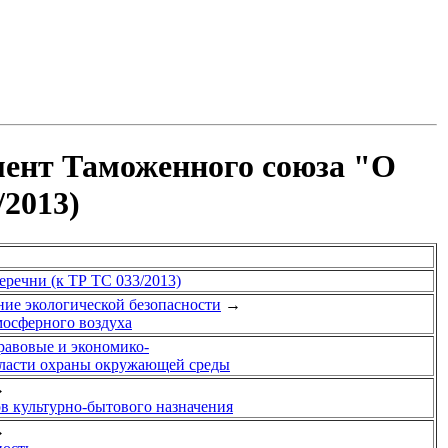
мент Таможенного союза "О
/2013)
еречни (к ТР ТС 033/2013)
ние экологической безопасности
→
мосферного воздуха
равовые и экономико-
бласти охраны окружающей среды
→
ов культурно-бытового назначения
→