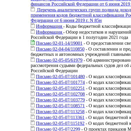
финансов Российской Федерации от 6 июня 2019 
Перечень аналитических групп подвида дохо
применения кодов бюджетной классификации Рос
Федерации от 6 июня 2019 г. N 85н
Информация
- Коды бюджетной классификации
Информация
- Обзор недостатков и нарушени
Российской Федерации в 1 полугодии 2021 года
Письмо 02-01-14/19001
- О предоставлении св
Письмо 02-04-04/110850
- О составлении и пр
бюджетных и автономных учреждений главными а
Письмо 02-05-05/61979
- Об администрировани
рассмотрения судьями федеральных судов дел о
Российской Федерации
Письмо 02-05-07/101480
- О кодах классифика
Письмо 02-05-07/101774
- О кодах классифика
Письмо 02-05-07/102251
- О кодах классифика
Письмо 02-05-07/102708
- О кодах классифика
Письмо 02-05-07/103779
- О кодах классифика
Письмо 02-05-07/108571
- О кодах классифика
Письмо 02-05-07/113258
- О кодах классифика
Письмо 02-05-07/113361
- О кодах бюджетной 
Письмо 02-05-07/115192
- О кодах бюджетной 
Письмо 02-05-07/2299
- О проектах приказов 