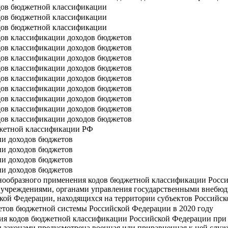
дов бюджетной классификации
дов бюджетной классификации
дов бюджетной классификации
дов классификации доходов бюджетов
дов классификации доходов бюджетов
дов классификации доходов бюджетов
дов классификации доходов бюджетов
дов классификации доходов бюджетов
дов классификации доходов бюджетов
дов классификации доходов бюджетов
дов классификации доходов бюджетов
дов классификации доходов бюджетов
джетной классификации РФ
ии доходов бюджетов
ии доходов бюджетов
ии доходов бюджетов
ии доходов бюджетов
нообразного применения кодов бюджетной классификации Россий
 учреждениями, органами управления государственными внебю
ской Федерации, находящихся на территории субъектов Российс
тов бюджетной системы Российской Федерации в 2020 году
ия кодов бюджетной классификации Российской Федерации при
и законами предусмотрена военная или приравненная к ней слу