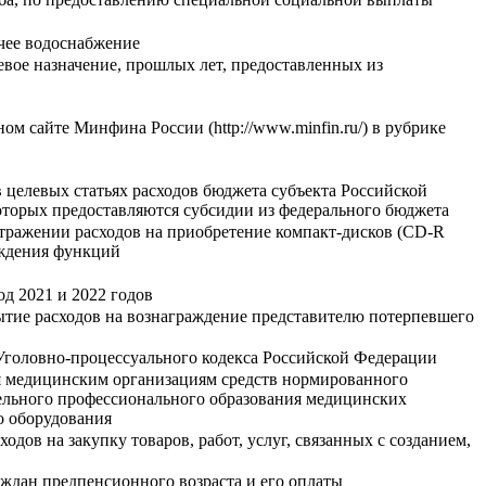
ячее водоснабжение
вое назначение, прошлых лет, предоставленных из
 сайте Минфина России (http://www.minfin.ru/) в рубрике
целевых статьях расходов бюджета субъекта Российской
оторых предоставляются субсидии из федерального бюджета
тражении расходов на приобретение компакт-дисков (CD-R
еждения функций
д 2021 и 2022 годов
тие расходов на вознаграждение представителю потерпевшего
1 Уголовно-процессуального кодекса Российской Федерации
я медицинским организациям средств нормированного
тельного профессионального образования медицинских
о оборудования
в на закупку товаров, работ, услуг, связанных с созданием,
аждан предпенсионного возраста и его оплаты