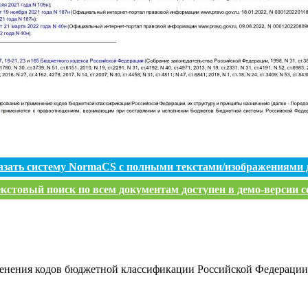
азать систему NormaCS с полными текстами/изображениями 
кстовый поиск по всем документам доступен в демо-версии с
енения кодов бюджетной классификации Российской Федерации,