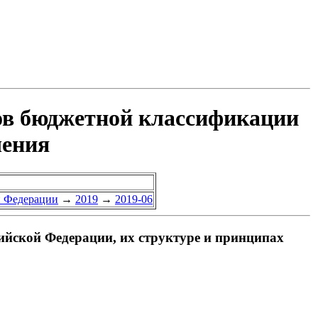
ов бюджетной классификации
чения
й Федерации
→
2019
→
2019-06
йской Федерации, их структуре и принципах