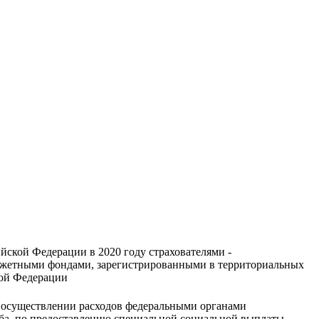
ской Федерации в 2020 году страхователями -
джетными фондами, зарегистрированными в территориальных
кой Федерации
 осуществлении расходов федеральными органами
жба, по предоставлению специальной социальной выплаты