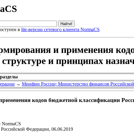
maCS
оступен в
lite-версии сетевого клиента NormaCS
рмирования и применения код
 структуре и принципах назна
 разделы
дерации
→
Минфин России; Министерство финансов Российско
рименения кодов бюджетной классификации Росси
и NormaCS
Российской Федерации, 06.06.2019