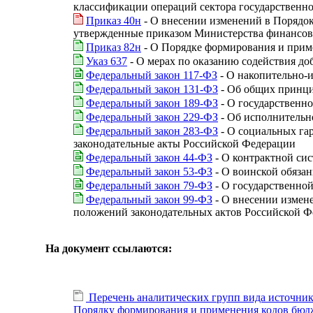
классификации операций сектора государственн
Приказ 40н
- О внесении изменений в Порядо
утвержденные приказом Министерства финансов 
Приказ 82н
- О Порядке формирования и прим
Указ 637
- О мерах по оказанию содействия д
Федеральный закон 117-ФЗ
- О накопительно-
Федеральный закон 131-ФЗ
- Об общих принци
Федеральный закон 189-ФЗ
- О государственно
Федеральный закон 229-ФЗ
- Об исполнительн
Федеральный закон 283-ФЗ
- О социальных га
законодательные акты Российской Федерации
Федеральный закон 44-ФЗ
- О контрактной сис
Федеральный закон 53-ФЗ
- О воинской обяза
Федеральный закон 79-ФЗ
- О государственно
Федеральный закон 99-ФЗ
- О внесении измене
положений законодательных актов Российской 
На документ ссылаются:
Перечень аналитических групп вида источни
Порядку формирования и применения кодов бюдж