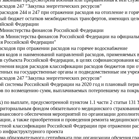
сходов 247 "Закупка энергетических ресурсов"
асходов 244 и 247 при отражении расходов на отопление и гор
ьный бюджет остатков межбюджетных трансфертов, имеющих целе
сийской Федерации
 Министерства финансов Российской Федерации
в Министерства финансов Российской Федерации на официальном
ия Российской Федерации"
асходов при отражении расходов на горячее водоснабжение
ия кодов и наименований направлений расходов, применяемых в 
в субъекта Российской Федерации, в целях софинансирования к
енения видов расходов классификации расходов бюджетов при о
енных на государственные органы и подведомственные им учр
сходов 247 "Закупка энергетических ресурсов"
й системы Российской Федерации на 2020 год и плановый перио
ов по возмещению сумм, выплачиваемых потерпевшему на покры
х) по выплате, предусмотренной пунктом 1.1 части 2 статьи 13
рриториальным фондом обязательного медицинского страховани
финансового обеспечения мероприятий по организации дополни
ции, а также приобретения и проведения ремонта медицинског
ной классификации Российской Федерации при отражении расходо
о инфраструктурного проекта
ма образовательного сертификата при организации обучения гр