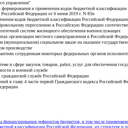
ого управления"
к формирования и применения кодов бюджетной классификации 
Российской Федерации от 6 июня 2019 г. N 85н
енения кодов бюджетной классификации Российской Федерации,
обровольному переселению в Российскую Федерацию соотечеств
ипотечной системе жилищного обеспечения военнослужащих
пах организации местного самоуправления в Российской Федер
м (муниципальном) социальном заказе на оказание государстве
ом производстве
рантиях сотрудникам некоторых федеральных органов исполните
теме в сфере закупок товаров, работ, услуг для обеспечения г
нности и военной службе
й гражданской службе Российской Федерации
ний в главу 4 части первой Гражданского кодекса Российской 
Федерации
ка финансирования дефицитов бюджетов, в том числе применя
етной классификации Российской Федерации, их структуре и 