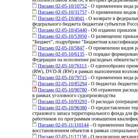
Письмо 02-05-10/10752
- О применении вида ра
Письмо 02-05-10/31757
- О применении видов р
Письмо 02-05-10/4041
- О возврате в федерал
федерального бюджета бюджетам субъектов Рос
Письмо 02-05-10/45440
- Об издании приказов
Письмо 02-05-10/53950
- О размещении приказо
"Бюджет", подрубрике "Бюджетная классификац
Письмо 02-05-10/5847
- О применении видов р
Письмо 02-05-10/6135
- О порядке формирован
Федерации на исполнение расходных обязательст
Письмо 02-05-10/76113
- О единообразии прим
(RW), DVD-R (RW) в рамках выполнения возлож
Письмо 02-05-10/79715
- О применении вида ра
Письмо 02-05-10/85294
- О бюджетах бюджетно
Письмо 02-05-10/90780
- Об отражении расход
в рамках уголовного судопроизводства
Письмо 02-05-10/93293
- О расходах (операция
Письмо 02-05-10/96380
- О предоставлении те
страхового запаса территориального фонда для 
работников по программам повышения квалифика
Письмо 02-05-11/110144
- О применении бюджет
восстановлением объектов в рамках специальног
Письмо 02-05-11/17158
- О реализации механиз