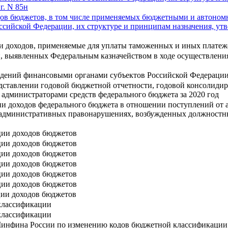
г. N 85н
дов бюджетов, в том числе применяемых бюджетными и автоно
сийской Федерации, их структуре и принципам назначения, у
 доходов, применяемые для уплаты таможенных и иных платежей
й, выявленных Федеральным казначейством в ходе осуществлени
едений финансовыми органами субъектов Российской Федераци
едставлении годовой бюджетной отчетности, годовой консолидир
дминистраторами средств федерального бюджета за 2020 год
и доходов федерального бюджета в отношении поступлений от 
б административных правонарушениях, возбужденных должностн
ции доходов бюджетов
ции доходов бюджетов
ции доходов бюджетов
ции доходов бюджетов
ции доходов бюджетов
ции доходов бюджетов
ции доходов бюджетов
классификации
классификации
Минфина России по изменению кодов бюджетной классификации