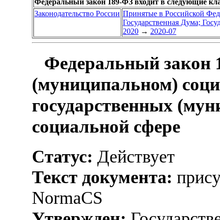
Федеральный закон 189-ФЗ входит в следующие кл
Законодательство России
Принятые в Российской Фе
Государственная Дума; Гос
2020
→
2020-07
Федеральный закон 1
(муниципальном) соци
государственных (мун
социальной сфере
Статус:
Действует
Текст документа:
прису
NormaCS
Утвержден:
Государстве