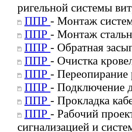
ригельной системы ви
ППР
- Монтаж систе
ППР
- Монтаж стальн
ППР
- Обратная засы
ППР
- Очистка кровел
ППР
- Переопирание
ППР
- Подключение 
ППР
- Прокладка ка
ППР
- Рабочий прое
сигнализацией и систе