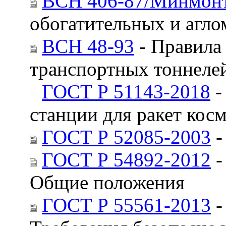
ВСН 406-87/Минмон
обогатительных и агл
ВСН 48-93
- Правила
транспортных тоннеле
ГОСТ Р 51143-2018
-
станции для ракет кос
ГОСТ Р 52085-2003
-
ГОСТ Р 54892-2012
-
Общие положения
ГОСТ Р 55561-2013
-