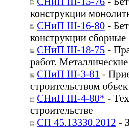
СНиП III-15-76
- Бе
конструкции монолит
СНиП III-16-80
- Бе
конструкции сборные
СНиП III-18-75
- Пр
работ. Металлические
СНиП III-3-81
- При
строительством объе
СНиП III-4-80*
- Тех
строительстве
СП 45.13330.2012
- 