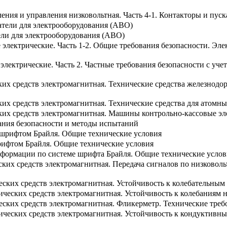
ения и управления низковольтная. Часть 4-1. Контакторы и пус
тели для электрооборудования (АВО)
ли для электрооборудования (АВО)
электрические. Часть 1-2. Общие требования безопасности. Эл
электрические. Часть 2. Частные требования безопасности с у
ких средств электромагнитная. Технические средства железнодо
их средств электромагнитная. Технические средства для атомн
ких средств электромагнитная. Машины контрольно-кассовые э
ания безопасности и методы испытаний
 шрифтом Брайля. Общие технические условия
рифтом Брайля. Общие технические условия
нформации по системе шрифта Брайля. Общие технические услов
ких средств электромагнитная. Передача сигналов по низковоль
еских средств электромагнитная. Устойчивость к колебательны
ических средств электромагнитная. Устойчивость к колебаниям
еских средств электромагнитная. Фликерметр. Технические тре
ческих средств электромагнитная. Устойчивость к кондуктивным