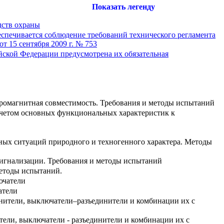
Показать легенду
дств охраны
еспечивается соблюдение требований технического регламента
 15 сентября 2009 г. № 753
йской Федерации предусмотрена их обязательная
тромагнитная совместимость. Требования и методы испытаний
 учетом основных функциональных характеристик к
ных ситуаций природного и техногенного характера. Методы
сигнализации. Требования и методы испытаний
методы испытаний.
ючатели
атели
инители, выключатели–разъединители и комбинации их с
тели, выключатели - разъединители и комбинации их с