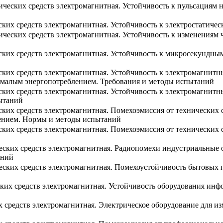
ических средств электромагнитная. Устойчивость к пульсациям 
ких средств электромагнитная. Устойчивость к электростатиче
ических средств электромагнитная. Устойчивость к изменениям
ских средств электромагнитная. Устойчивость к микросекундны
ских средств электромагнитная. Устойчивость к электромагнит
с малым энергопотреблением. Требования и методы испытаний
ских средств электромагнитная. Устойчивость к электромагнитн
ытаний
ких средств электромагнитная. Помехоэмиссия от технических 
лением. Нормы и методы испытаний
ских средств электромагнитная. Помехоэмиссия от технических
еских средств электромагнитная. Радиопомехи индустриальные 
аний
еских средств электромагнитная. Помехоустойчивость бытовых 
ких средств электромагнитная. Устойчивость оборудования ин
 средств электромагнитная. Электрическое оборудование для и