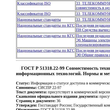
Классификатор ISO
33 ТЕЛЕКОММУН
совместимость в це
Классификатор ISO
33 ТЕЛЕКОММУН
Национальные стандарты
33 ТЕЛЕКОММУН
Национальные стандарты по КГС
Последняя редакци
П8 Средства вычис
Национальные стандарты по КГС
Последняя редакци
Э6 Машины электро
специализированн
Национальные стандарты по КГС
Последняя редакци
Э0 Общие правила и
ГОСТ Р 51318.22-99 Совместимость техн
информационных технологий. Нормы и ме
Статус:
Информация о статусе доступна в коммерческ
Синонимы:
СИСПР 22-97
Текст документа:
присутствует в коммерческой верси
Сканкопия официального издания документа:
присут
Страниц в документе:
36
Утвержден:
Госстандарт России; Государственный ком
Обозначение:
ГОСТ Р 51318.22-99