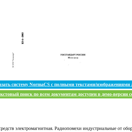
азать систему NormaCS с полными текстами/изображениями 
кстовый поиск по всем документам доступен в демо-версии с
средств электромагнитная. Радиопомехи индустриальные от об