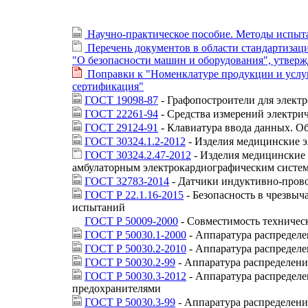
Научно-практическое пособие. Методы испыта
Перечень документов в области стандартизаци
"О безопасности машин и оборудования", утверж
Поправки к "Номенклатуре продукции и услуг
сертификация"
ГОСТ 19098-87
- Графопостроители для элек
ГОСТ 22261-94
- Средства измерений электри
ГОСТ 29124-91
- Клавиатура ввода данных. О
ГОСТ 30324.1.2-2012
- Изделия медицинские э
ГОСТ 30324.2.47-2012
- Изделия медицинские 
амбулаторным электрокардиографическим систе
ГОСТ 32783-2014
- Датчики индуктивно-прово
ГОСТ Р 22.1.16-2015
- Безопасность в чрезвы
испытаний
ГОСТ Р 50009-2000
- Совместимость техничес
ГОСТ Р 50030.1-2000
- Аппаратура распределе
ГОСТ Р 50030.2-2010
- Аппаратура распределе
ГОСТ Р 50030.2-99
- Аппаратура распределени
ГОСТ Р 50030.3-2012
- Аппаратура распределе
предохранителями
ГОСТ Р 50030.3-99
- Аппаратура распределени