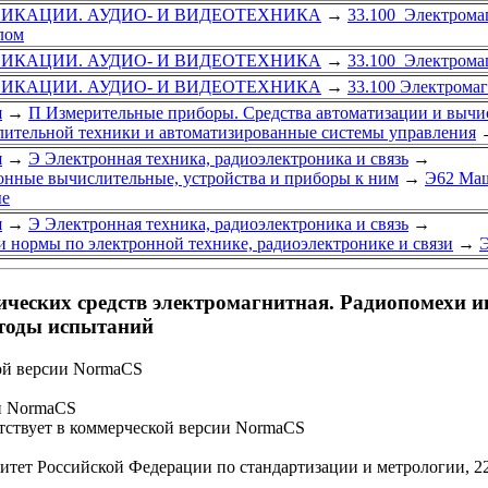
ИКАЦИИ. АУДИО- И ВИДЕОТЕХНИКА
→
33.100 Электрома
лом
ИКАЦИИ. АУДИО- И ВИДЕОТЕХНИКА
→
33.100 Электрома
ИКАЦИИ. АУДИО- И ВИДЕОТЕХНИКА
→
33.100 Электрома
я
→
П Измерительные приборы. Средства автоматизации и вычи
лительной техники и автоматизированные системы управления
я
→
Э Электронная техника, радиоэлектроника и связь
→
нные вычислительные, устройства и приборы к ним
→
Э62 Маш
ые
я
→
Э Электронная техника, радиоэлектроника и связь
→
 нормы по электронной технике, радиоэлектронике и связи
→
Э
ических средств электромагнитная. Радиопомехи и
тоды испытаний
ой версии NormaCS
и NormaCS
ствует в коммерческой версии NormaCS
итет Российской Федерации по стандартизации и метрологии, 22