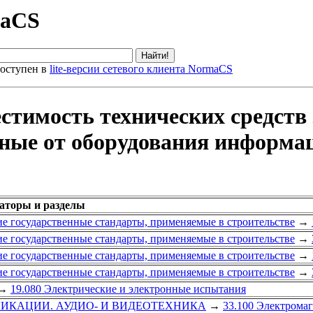
maCS
оступен в
lite-версии сетевого клиента NormaCS
стимость технических средств
ные от оборудования информа
каторы и разделы
е государственные стандарты, применяемые в строительстве
→
е государственные стандарты, применяемые в строительстве
→
е государственные стандарты, применяемые в строительстве
→
е государственные стандарты, применяемые в строительстве
→
→
19.080 Электрические и электронные испытания
ИКАЦИИ. АУДИО- И ВИДЕОТЕХНИКА
→
33.100 Электрома