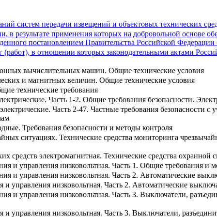
ний систем передачи извещений и объектовых технических сре
и, в результате применения которых на добровольной основе об
денного постановлением Правительства Российской Федерации от
 (работ), в отношении которых законодательными актами Росси
тронных вычислительных машин. Общие технические условия
ческих и магнитных величин. Общие технические условия
бщие технические требования
лектрические. Часть 1-2. Общие требования безопасности. Элек
электрические. Часть 2-47. Частные требования безопасности с
мам
дные. Требования безопасности и методы контроля
чайных ситуациях. Технические средства мониторинга чрезвычай
ких средств электромагнитная. Технические средства охранной 
ния и управления низковольтная. Часть 1. Общие требования и 
ния и управления низковольтная. Часть 2. Автоматические выкл
я и управления низковольтная. Часть 2. Автоматические выключ
ния и управления низковольтная. Часть 3. Выключатели, разъед
я и управления низковольтная. Часть 3. Выключатели, разъедини