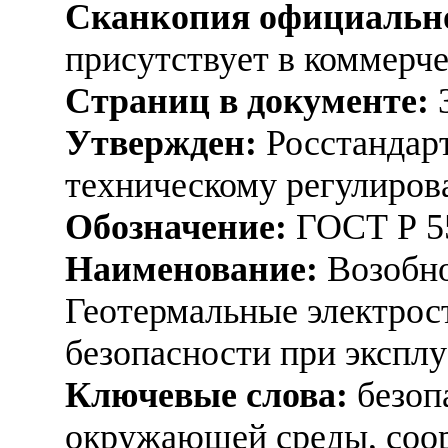
Сканкопия официально
присутствует в коммерч
Страниц в документе:
Утвержден:
Росстандарт
техническому регулиров
Обозначение:
ГОСТ Р 5
Наименование:
Возобно
Геотермальные электрос
безопасности при экспл
Ключевые слова:
безопа
окружающей среды, соор