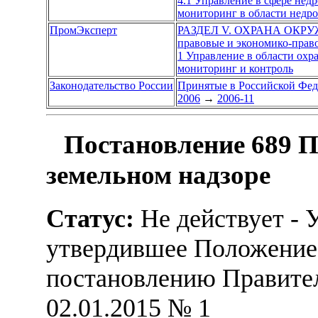
4.1 Управление в сфере нед
мониторинг в области недр
ПромЭксперт
РАЗДЕЛ V. ОХРАНА ОК
правовые и экономико-пра
1 Управление в области ох
мониторинг и контроль
Законодательство России
Принятые в Российской Фе
2006
→
2006-11
Постановление 689 П
земельном надзоре
Статус:
Не действует - 
утвердившее Положение,
постановлению Правител
02.01.2015 № 1