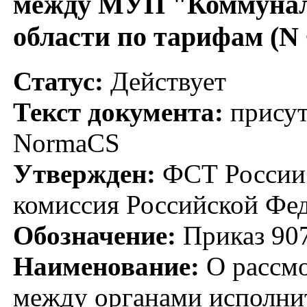
между МУП "Коммунал
области по тарифам (N 
Статус:
Действует
Текст документа:
присут
NormaCS
Утвержден:
ФСТ России;
комиссия Российской Фед
Обозначение:
Приказ 907
Наименование:
О рассмо
между органами исполнит