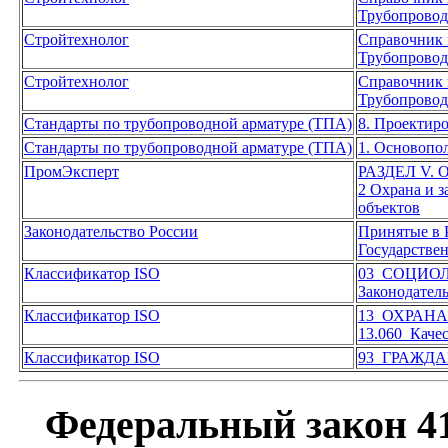
Трубопрово
Стройтехнолог
Справочник 
Трубопрово
Стройтехнолог
Справочник 
Трубопрово
Стандарты по трубопроводной арматуре (ТПА)
8. Проектир
Стандарты по трубопроводной арматуре (ТПА)
1. Основопо
ПромЭксперт
РАЗДЕЛ V
2 Охрана и 
объектов
Законодательство России
Принятые в 
Государстве
Классификатор ISO
03 СОЦИОЛ
Законодател
Классификатор ISO
13 ОХРАН
13.060 Каче
Классификатор ISO
93 ГРАЖД
Федеральный закон 41