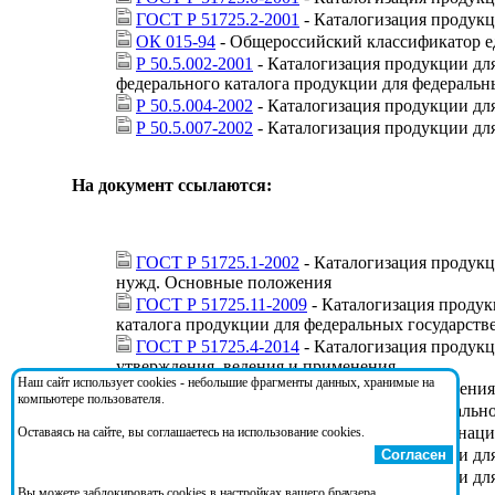
ГОСТ Р 51725.2-2001
- Каталогизация продукц
ОК 015-94
- Общероссийский классификатор 
Р 50.5.002-2001
- Каталогизация продукции дл
федерального каталога продукции для федераль
Р 50.5.004-2002
- Каталогизация продукции дл
Р 50.5.007-2002
- Каталогизация продукции дл
На документ ссылаются:
ГОСТ Р 51725.1-2002
- Каталогизация продукц
нужд. Основные положения
ГОСТ Р 51725.11-2009
- Каталогизация продук
каталога продукции для федеральных государст
ГОСТ Р 51725.4-2014
- Каталогизация продукц
утверждения, ведения и применения
Наш сайт использует cookies - небольшие фрагменты данных, хранимые на
Приказ 100-ст
- О восстановлении применения
компьютере пользователя.
Приказ 1667-ст
- Об утверждении национально
Приказ 1849
- О закреплении документов наци
Оставаясь на сайте, вы соглашаетесь на использование cookies.
Р 50.5.003-2002
- Каталогизация продукции дл
Согласен
Р 50.5.004-2002
- Каталогизация продукции дл
Вы можете заблокировать cookies в настройках вашего браузера.