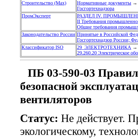
Строительство (Max)
Нормативные документы
→
Госгортехнадзора
ПромЭксперт
РАЗДЕЛ IV. ПРОМЫШЛЕ
II Требования промышленной
Общие требования промышле
Законодательство России
Принятые в Российской Фе
Госгортехнадзор России; Ф
Классификатор ISO
29 ЭЛЕКТРОТЕХНИКА
→
29.260.20 Электрическое об
ПБ 03-590-03 Правил
безопасной эксплуат
вентиляторов
Статус:
Не действует. 
экологическому, технол