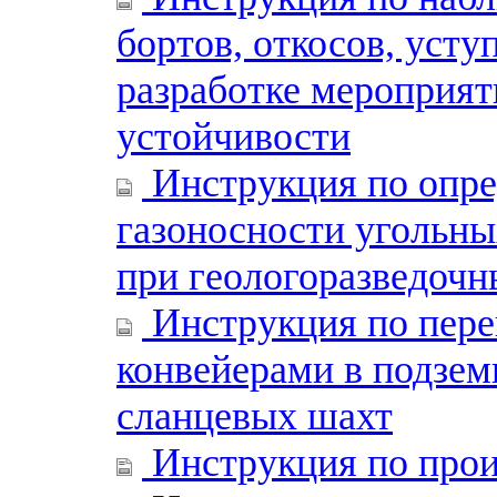
бортов, откосов, усту
разработке мероприят
устойчивости
Инструкция по опре
газоносности угольн
при геологоразведочн
Инструкция по пере
конвейерами в подзем
сланцевых шахт
Инструкция по прои