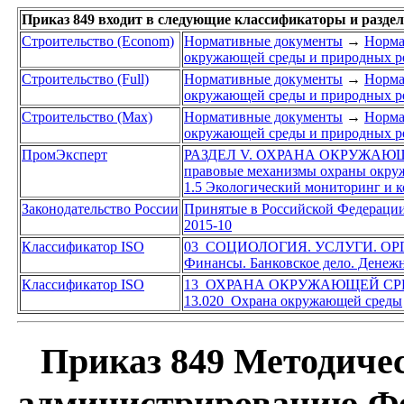
Приказ 849 входит в следующие классификаторы и разде
Строительство (Econom)
Нормативные документы
→
Норма
окружающей среды и природных р
Строительство (Full)
Нормативные документы
→
Норма
окружающей среды и природных р
Строительство (Max)
Нормативные документы
→
Норма
окружающей среды и природных р
ПромЭксперт
РАЗДЕЛ V. ОХРАНА ОКРУЖАЮ
правовые механизмы охраны окру
1.5 Экологический мониторинг и к
Законодательство России
Принятые в Российской Федераци
2015-10
Классификатор ISO
03 СОЦИОЛОГИЯ. УСЛУГИ. О
Финансы. Банковское дело. Денеж
Классификатор ISO
13 ОХРАНА ОКРУЖАЮЩЕЙ СР
13.020 Охрана окружающей среды
Приказ 849 Методичес
администрированию Фе