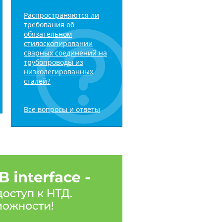
Распространяются ли
требования об
обязательном
стилоскопировании
сварных соединений на
трубопроводы из
низколегированных
сталей?
Все вопросы и ответы