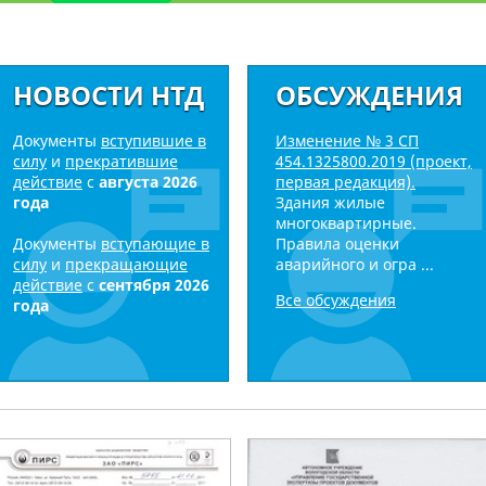
НОВОСТИ НТД
ОБСУЖДЕНИЯ
Документы
вступившие в
Изменение № 3 СП
силу
и
прекратившие
454.1325800.2019 (проект,
действие
с
августа 2026
первая редакция).
года
Здания жилые
многоквартирные.
Документы
вступающие в
Правила оценки
силу
и
прекращающие
аварийного и огра ...
действие
с
сентября 2026
Все обсуждения
года