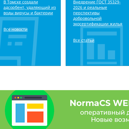
В Томске создали
Внедрение ГОСТ 35329-
адсорбент, удаляющий из
2026 и реальные
воды вирусы и бактерии
перспективы
добровольной
экосертификации жилья
Все новости
Все статьи