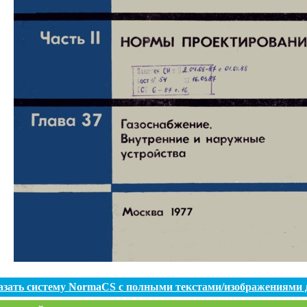
азать систему NormaCS с полными текстами/изображениями 