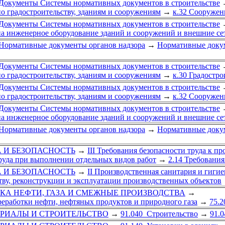
Документы Системы нормативных документов в строительстве
о градостроительству, зданиям и сооружениям
→
к.32 Сооружен
Документы Системы нормативных документов в строительстве
а инженерное оборудование зданий и сооружений и внешние се
Нормативные документы органов надзора
→
Нормативные докум
Документы Системы нормативных документов в строительстве
о градостроительству, зданиям и сооружениям
→
к.30 Градостро
Документы Системы нормативных документов в строительстве
о градостроительству, зданиям и сооружениям
→
к.32 Сооружен
Документы Системы нормативных документов в строительстве
а инженерное оборудование зданий и сооружений и внешние се
Нормативные документы органов надзора
→
Нормативные докум
ДА И БЕЗОПАСНОСТЬ
→
III Требования безопасности труда к 
труда при выполнении отдельных видов работ
→
2.14 Требования
ДА И БЕЗОПАСНОСТЬ
→
II Производственная санитария и гигие
тву, реконструкции и эксплуатации производственных объектов
ТКА НЕФТИ, ГАЗА И СМЕЖНЫЕ ПРОИЗВОДСТВА
→
реработки нефти, нефтяных продуктов и природного газа
→
75.2
ЕРИАЛЫ И СТРОИТЕЛЬСТВО
→
91.040 Строительство
→
91.