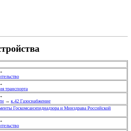
стройства
→
ительство
→
ия транспорта
→
ти
→
к.42 Газоснабжение
енты Госкомсанэпиднадзора и Минздрава Российской
→
ительство