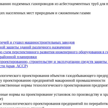
ованию подземных газопроводов из асбестоцементных труб для
ских населенных мест природным и сжиженным газами
 печей и сушил машиностроительных заводов
ой защиты зданий различного назначения
 схем перспективного развития инженерного оборудования в г
 районной планировки
проектированию, строительству и эксплуатации средств защиты
сти (края, АССР)
логического проектирования объектов газодобывающего предпр
му проектированию предприятий макаронной промышленности
омственные нормы технологического проектирования предприят
нные нормы на проектирование установок по производству и хр
е)
 технологического проектирования предприятий по переработке