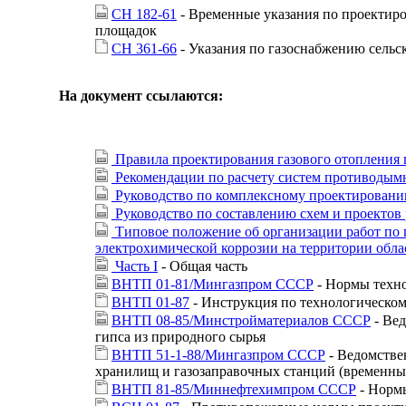
СН 182-61
- Временные указания по проектир
площадок
СН 361-66
- Указания по газоснабжению сель
На документ ссылаются:
Правила проектирования газового отопления
Рекомендации по расчету систем противодымн
Руководство по комплексному проектированию
Руководство по составлению схем и проектов
Типовое положение об организации работ по 
электрохимической коррозии на территории обла
Часть I
- Общая часть
ВНТП 01-81/Мингазпром СССР
- Нормы техно
ВНТП 01-87
- Инструкция по технологическо
ВНТП 08-85/Минстройматериалов СССР
- Вед
гипса из природного сырья
ВНТП 51-1-88/Мингазпром СССР
- Ведомстве
хранилищ и газозаправочных станций (временны
ВНТП 81-85/Миннефтехимпром СССР
- Нормы