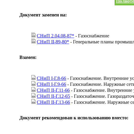
Полноте
Документ заменен на:
СНиП 2.04.08-87*
- Газоснабжение
СНиП II-89-80*
- Генеральные планы промыш
Взамен:
СНиП I-Г.8-66
- Газоснабжение. Внутренние ус
СНиП I-Г.9-66
- Газоснабжение. Наружные сети
СНиП II-Г.11-66
- Газоснабжение. Внутренние
СНиП II-Г.12-65
- Газоснабжение. Газораздато
СНиП II-Г.13-66
- Газоснабжение. Наружные с
Документ рекомендован к использованию вместо: