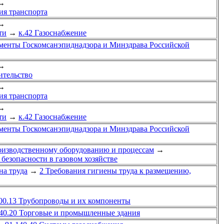
→
ия транспорта
→
ти
→
к.42 Газоснабжение
енты Госкомсанэпиднадзора и Минздрава Российской
→
ительство
→
ия транспорта
→
ти
→
к.42 Газоснабжение
енты Госкомсанэпиднадзора и Минздрава Российской
производственному оборудованию и процессам
→
 безопасности в газовом хозяйстве
на труда
→
2 Требования гигиены труда к размещению,
00.13 Трубопроводы и их компоненты
040.20 Торговые и промышленные здания