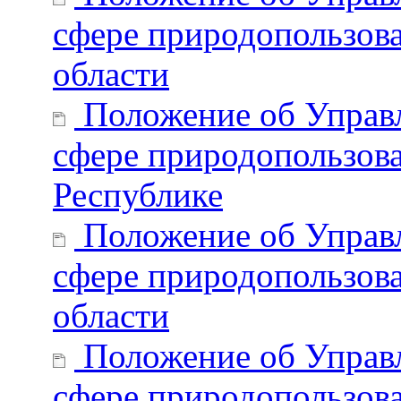
сфере природопользов
области
Положение об Управл
сфере природопользов
Республике
Положение об Управл
сфере природопользова
области
Положение об Управл
сфере природопользов