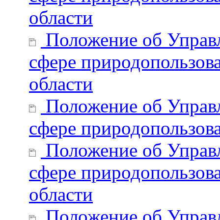
области
Положение об Управл
сфере природопользов
области
Положение об Управл
сфере природопользова
Положение об Управл
сфере природопользова
области
Положение об Управл