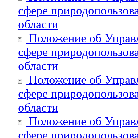
сфере природопользов
области
Положение об Управл
сфере природопользова
области
Положение об Управл
сфере природопользов
области
Положение об Управл
сфере природопользов