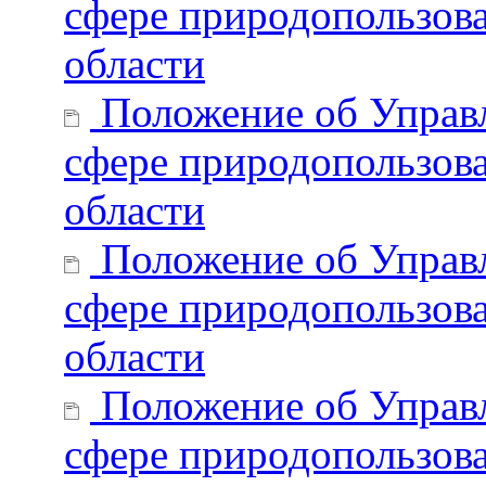
сфере природопользова
области
Положение об Управл
сфере природопользов
области
Положение об Управл
сфере природопользова
области
Положение об Управл
сфере природопользова