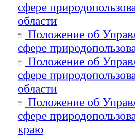
сфере природопользов
области
Положение об Управл
сфере природопользова
Положение об Управл
сфере природопользов
области
Положение об Управл
сфере природопользов
краю