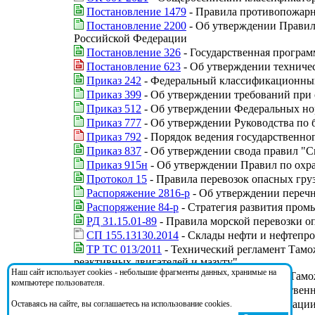
Постановление 1479
- Правила противопожарн
Постановление 2200
- Об утверждении Правил
Российской Федерации
Постановление 326
- Государственная програ
Постановление 623
- Об утверждении техничес
Приказ 242
- Федеральный классификационный
Приказ 399
- Об утверждении требований при 
Приказ 512
- Об утверждении Федеральных нор
Приказ 777
- Об утверждении Руководства по б
Приказ 792
- Порядок ведения государственног
Приказ 837
- Об утверждении свода правил "С
Приказ 915н
- Об утверждении Правил по охра
Протокол 15
- Правила перевозок опасных гру
Распоряжение 2816-р
- Об утверждении перечн
Распоряжение 84-р
- Стратегия развития пром
РД 31.15.01-89
- Правила морской перевозки о
СП 155.13130.2014
- Склады нефти и нефтепро
ТР ТС 013/2011
- Технический регламент Тамо
реактивных двигателей и мазуту"
Наш сайт использует cookies - небольшие фрагменты данных, хранимые на
ТР ТС 030/2012
- Технический регламент Тамо
компьютере пользователя.
Указ 76
- О мерах по реализации государствен
Федеральный закон 162-ФЗ
- О стандартизаци
Оставаясь на сайте, вы соглашаетесь на использование cookies.