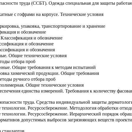
опасности труда (ССБТ). Одежда специальная для защиты работ
катные с гофрами на корпусе. Технические условия
ркировка, упаковка, транспортирование и хранение
фикация и обозначение
 Классификация и обозначение
ссификация и обозначение
ассификация и обозначения
ные. Общие технические условия
тоды отбора проб
нные. Общие требования к методам испытаний
ровка химической продукции. Общие требования
етоды ручного отбора проб
 полимерная. Общие технические условия
беспечения единства измерений. Требования к количеству фасова
езопасности труда. Средства индивидуальной защиты дерматолог
технологии. Ресурсосбережение. Методология обработки отход
 технологии. Ресурсосбережение. Иерархический порядок обращ
нормативов допустимых выбросов загрязняющих веществ проек
 стандартов