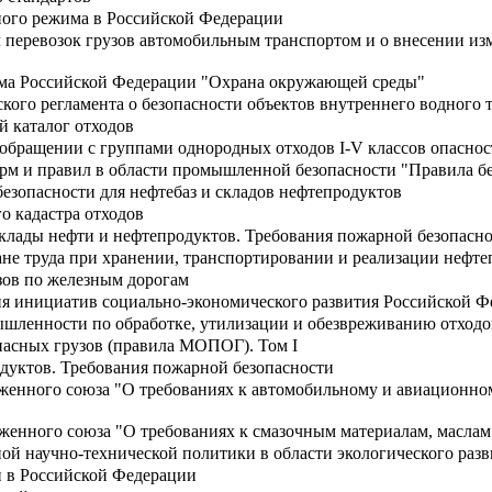
ого режима в Российской Федерации
 перевозок грузов автомобильным транспортом и о внесении из
мма Российской Федерации "Охрана окружающей среды"
кого регламента о безопасности объектов внутреннего водного 
 каталог отходов
обращении с группами однородных отходов I-V классов опаснос
м и правил в области промышленной безопасности "Правила бе
езопасности для нефтебаз и складов нефтепродуктов
о кадастра отходов
клады нефти и нефтепродуктов. Требования пожарной безопасн
не труда при хранении, транспортировании и реализации нефте
зов по железным дорогам
я инициатив социально-экономического развития Российской Фе
ышленности по обработке, утилизации и обезвреживанию отходов
пасных грузов (правила МОПОГ). Том I
дуктов. Требования пожарной безопасности
женного союза "О требованиях к автомобильному и авиационному
женного союза "О требованиях к смазочным материалам, масла
ной научно-технической политики в области экологического ра
и в Российской Федерации