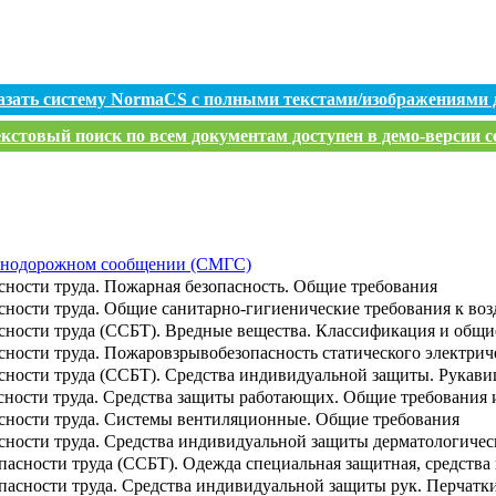
азать систему NormaCS с полными текстами/изображениями 
кстовый поиск по всем документам доступен в демо-версии с
знодорожном сообщении (СМГС)
сности труда. Пожарная безопасность. Общие требования
сности труда. Общие санитарно-гигиенические требования к воз
асности труда (ССБТ). Вредные вещества. Классификация и общи
сности труда. Пожаровзрывобезопасность статического электри
асности труда (ССБТ). Средства индивидуальной защиты. Рукав
асности труда. Средства защиты работающих. Общие требования
асности труда. Системы вентиляционные. Общие требования
асности труда. Средства индивидуальной защиты дерматологиче
опасности труда (ССБТ). Одежда специальная защитная, средств
опасности труда. Средства индивидуальной защиты рук. Перчат