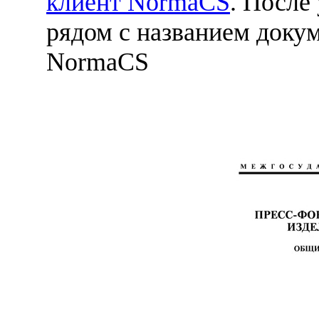
клиент NormaCS
. После
рядом с названием докум
NormaCS