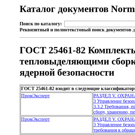
Каталог документов Nor
Поиск по каталогу:
Реквизитный и полнотекстовый поиск документов
д
ГОСТ 25461-82 Комплект
тепловыделяющими сборка
ядерной безопасности
ГОСТ 25461-82 входит в следующие классификатор
ПромЭксперт
РАЗДЕЛ V. ОХР
3 Управление безо
3.3.2 Требования, 
сбору, хранению, п
ПромЭксперт
РАЗДЕЛ V. ОХР
3 Управление безо
требования к обращ