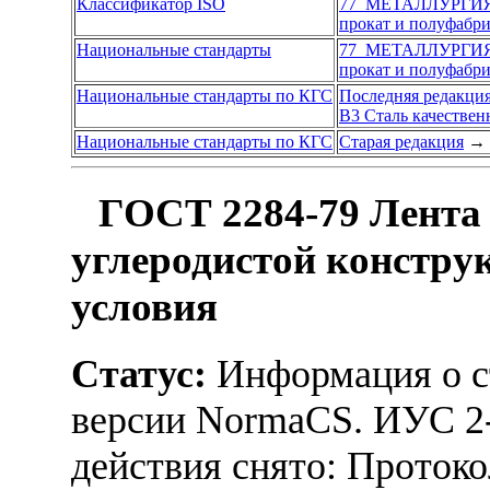
Классификатор ISO
77 МЕТАЛЛУРГИ
прокат и полуфабр
Национальные стандарты
77 МЕТАЛЛУРГИ
прокат и полуфабр
Национальные стандарты по КГС
Последняя редакци
В3 Сталь качествен
Национальные стандарты по КГС
Старая редакция
→
ГОСТ 2284-79 Лента 
углеродистой констру
условия
Статус:
Информация о ст
версии NormaCS. ИУС 2-
действия снято: Проток