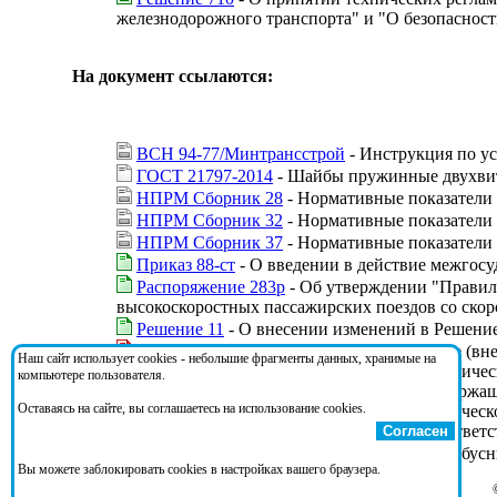
железнодорожного транспорта" и "О безопаснос
На документ ссылаются:
ВСН 94-77/Минтрансстрой
- Инструкция по ус
ГОСТ 21797-2014
- Шайбы пружинные двухвит
НПРМ Сборник 28
- Нормативные показатели 
НПРМ Сборник 32
- Нормативные показатели 
НПРМ Сборник 37
- Нормативные показатели 
Приказ 88-ст
- О введении в действие межгосу
Распоряжение 283р
- Об утверждении "Правил 
высокоскоростных пассажирских поездов со скор
Решение 11
- О внесении изменений в Решение
Решение 228
- О Программе по разработке (вн
Наш сайт использует cookies - небольшие фрагменты данных, хранимые на
обеспечивается соблюдение требований техничес
компьютере пользователя.
также межгосударственных стандартов, содержащ
Оставаясь на сайте, вы соглашаетесь на использование cookies.
применения и исполнения требований техническо
осуществления оценки (подтверждения) соответ
Согласен
СП 98.13330.2012
- Трамвайные и троллейбус
Вы можете заблокировать cookies в настройках вашего браузера.