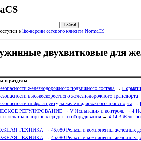
maCS
оступен в
lite-версии сетевого клиента NormaCS
жинные двухвитковые для жел
ы и разделы
безопасности железнодорожного подвижного состава
→
Нормати
безопасности высокоскоростного железнодорожного транспорта
безопасности инфраструктуры железнодорожного транспорта
→
ИЧЕСКОЕ РЕГУЛИРОВАНИЕ
→
V Испытания и контроль
→
4 И
онтроль транспортных средств и оборудования
→
4.14.3 Железн
ОЖНАЯ ТЕХНИКА
→
45.080 Рельсы и компоненты железных д
ОЖНАЯ ТЕХНИКА
→
45.080 Рельсы и компоненты железных д