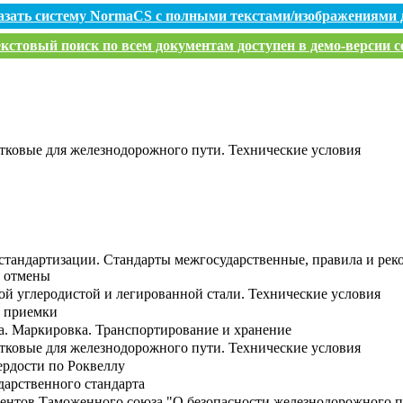
азать систему NormaCS с полными текстами/изображениями 
кстовый поиск по всем документам доступен в демо-версии с
ковые для железнодорожного пути. Технические условия
стандартизации. Стандарты межгосударственные, правила и ре
и отмены
ой углеродистой и легированной стали. Технические условия
а приемки
а. Маркировка. Транспортирование и хранение
ковые для железнодорожного пути. Технические условия
ердости по Роквеллу
дарственного стандарта
ентов Таможенного союза "О безопасности железнодорожного п