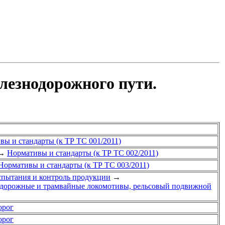
езнодорожного пути.
вы и стандарты (к ТР ТС 001/2011)
→
Нормативы и стандарты (к ТР ТС 002/2011)
Нормативы и стандарты (к ТР ТС 003/2011)
спытания и контроль продукции
→
одорожные и трамвайные локомотивы, рельсовый подвижной
орог
орог