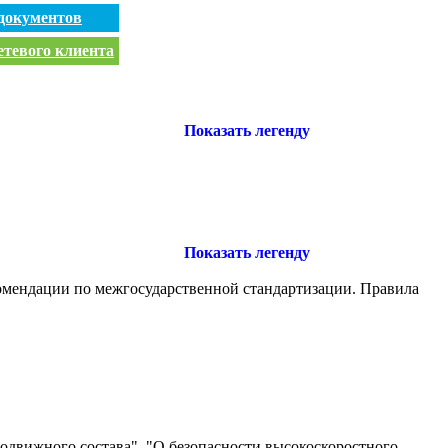
документов
етевого клиента
Показать легенду
Показать легенду
комендации по межгосударственной стандартизации. Правила
одвижного состава", "О безопасности высокоскоростного