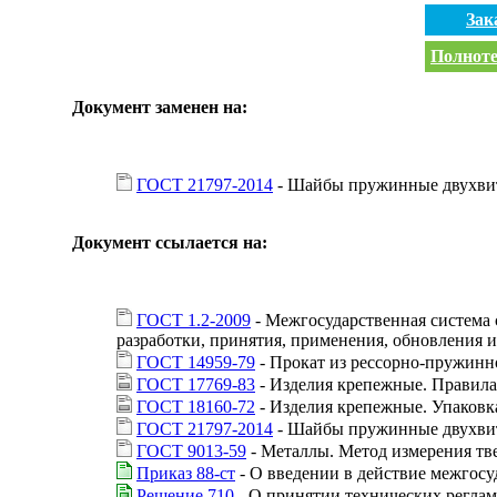
Зак
Полноте
Документ заменен на:
ГОСТ 21797-2014
- Шайбы пружинные двухвит
Документ ссылается на:
ГОСТ 1.2-2009
- Межгосударственная система 
разработки, принятия, применения, обновления 
ГОСТ 14959-79
- Прокат из рессорно-пружинн
ГОСТ 17769-83
- Изделия крепежные. Правил
ГОСТ 18160-72
- Изделия крепежные. Упаковк
ГОСТ 21797-2014
- Шайбы пружинные двухвит
ГОСТ 9013-59
- Металлы. Метод измерения тв
Приказ 88-ст
- О введении в действие межгосу
Решение 710
- О принятии технических реглам