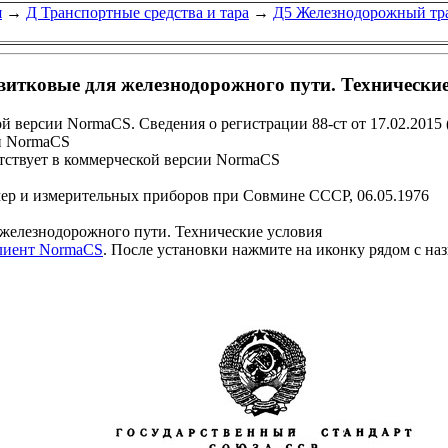
я
→
Д Транспортные средства и тара
→
Д5 Железнодорожный тр
тковые для железнодорожного пути. Технические
й версии NormaCS. Сведения о регистрации 88-ст от 17.02.2015
и NormaCS
ствует в коммерческой версии NormaCS
мер и измерительных приборов при Совмине СССР, 06.05.1976
елезнодорожного пути. Технические условия
клиент NormaCS
. После установки нажмите на иконку рядом с на