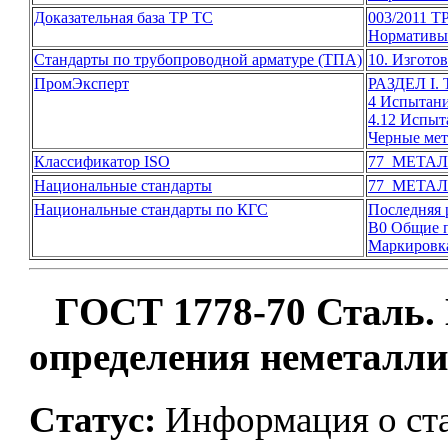
Доказательная база ТР ТС
003/2011 Т
Нормативы 
Стандарты по трубопроводной арматуре (ТПА)
10. Изгото
ПромЭксперт
РАЗДЕЛ I
4 Испытани
4.12 Испыт
Черные ме
Классификатор ISO
77 МЕТА
Национальные стандарты
77 МЕТА
Национальные стандарты по КГС
Последняя 
В0 Общие п
Маркировк
ГОСТ 1778-70 Сталь.
определения неметалл
Статус:
Информация о ста