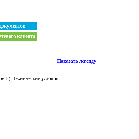
документов
етевого клиента
Показать легенду
он Б). Технические условия