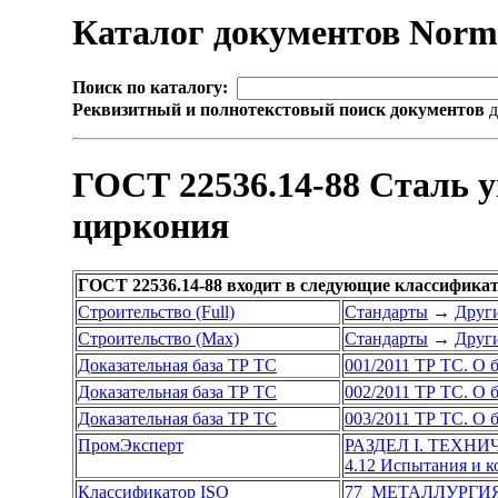
Каталог документов Nor
Поиск по каталогу:
Реквизитный и полнотекстовый поиск документов
д
ГОСТ 22536.14-88 Сталь у
циркония
ГОСТ 22536.14-88 входит в следующие классифика
Строительство (Full)
Стандарты
→
Други
Строительство (Max)
Стандарты
→
Други
Доказательная база ТР ТС
001/2011 ТР ТС. О 
Доказательная база ТР ТС
002/2011 ТР ТС. О 
Доказательная база ТР ТС
003/2011 ТР ТС. О 
ПромЭксперт
РАЗДЕЛ I. ТЕХН
4.12 Испытания и 
Классификатор ISO
77 МЕТАЛЛУРГИ