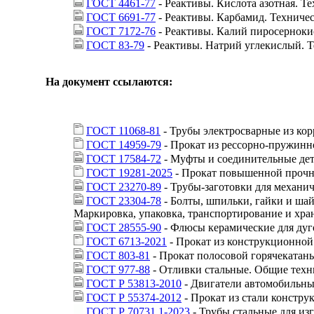
ГОСТ 4461-77
- Реактивы. Кислота азотная. Т
ГОСТ 6691-77
- Реактивы. Карбамид. Техниче
ГОСТ 7172-76
- Реактивы. Калий пиросернок
ГОСТ 83-79
- Реактивы. Натрий углекислый. 
На документ ссылаются:
ГОСТ 11068-81
- Трубы электросварные из кор
ГОСТ 14959-79
- Прокат из рессорно-пружинн
ГОСТ 17584-72
- Муфты и соединительные дет
ГОСТ 19281-2025
- Прокат повышенной прочн
ГОСТ 23270-89
- Трубы-заготовки для механич
ГОСТ 23304-78
- Болты, шпильки, гайки и ша
Маркировка, упаковка, транспортирование и хра
ГОСТ 28555-90
- Флюсы керамические для дуг
ГОСТ 6713-2021
- Прокат из конструкционной 
ГОСТ 803-81
- Прокат полосовой горячекатаны
ГОСТ 977-88
- Отливки стальные. Общие техн
ГОСТ Р 53813-2010
- Двигатели автомобильны
ГОСТ Р 55374-2012
- Прокат из стали констр
ГОСТ Р 70731.1-2023
- Трубы стальные для из