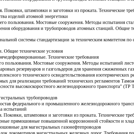
. Поковки, штамповки и заготовки из проката. Технические тре
ства изделий атомной энергетики
его пользования. Мостовые сооружения. Методы испытания стал
ления оборудования и трубопроводов атомных станций. Общие те
нальной системы стандартизации за техническим комитетом по 
и. Общие технические условия
рячедеформированные. Технические требования
го пользования. Мостовые сооружения. Методы испытаний листо
ровых резервуаров и газгольдеров для хранения сжиженных га
плексного технического освидетельствования изотермических р
имых для реализации требований технических регламентов Тамо
пасности высокоскоростного железнодорожного транспорта" (ТР 
гистральных трубопроводов
остав федерального и промышленного железнодорожного транс
ка испытаний
. Поковки, штамповки и заготовки из проката. Технические тре
арные прямошовные повышенной коррозионной стойкости и хлад
мошовные для магистральных газонефтепроводов
док локомотивов магистральных железных дорог. Требования п