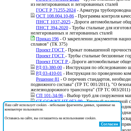
из нелегированных и легированных сталей
ГОСТ Р 71255-2024
- Арматура трубопроводная
ОСТ 108.004.10-86
- Программа контроля каче
ПНСТ 1037-2025
- Дороги автомобильные общ
ПНСТ 394-2020
- Трубы стальные для изготов
нелегированных и легированных сталей
Приказ 196
- О закреплении документов нацио
сплавов" (ТК 375)
Проект ГОСТ
- Прокат повышенной прочност
Проект ГОСТ
- Трубы стальные бесшовные го
Проект ГОСТ Р
- Дороги автомобильные обще
РД 03-380-00
- Инструкция по обследованию ша
РД 03-410-01
- Инструкция по проведению ком
Решение 81
- О перечнях стандартов, необход
подвижного состава" (ТР ТС 001/2011), "О безо
железнодорожного транспорта" (ТР ТС 003/2011)
СП 101-34-96
- Выбор труб для сооружения ма
СТ ССФЖТ ЦТ 052-99
- Тяговый подвижной с
Наш сайт использует cookies - небольшие фрагменты данных, хранимые на
магистральных железных дорог. Типовая методи
компьютере пользователя.
СТ ЦКБА 010-2004
- Арматура трубопроводная
ТУ 14-158-116-99
- Трубы стальные электросв
Оставаясь на сайте, вы соглашаетесь на использование cookies.
ТУ 14-3-377-99
- Трубы стальные сварные пря
Согласен
ФТС ЖТ ЦТ 028-99
- Башмаки тормозных коло