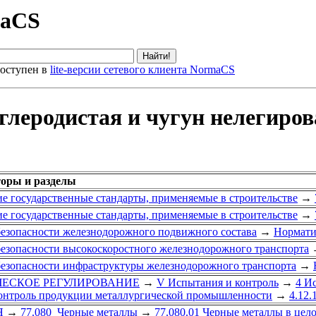
maCS
оступен в
lite-версии сетевого клиента NormaCS
глеродистая и чугун нелегиро
торы и разделы
е государственные стандарты, применяемые в строительстве
→
е государственные стандарты, применяемые в строительстве
→
безопасности железнодорожного подвижного состава
→
Нормати
безопасности высокоскоростного железнодорожного транспорта
безопасности инфраструктуры железнодорожного транспорта
→
ИЧЕСКОЕ РЕГУЛИРОВАНИЕ
→
V Испытания и контроль
→
4 И
контроль продукции металлургической промышленности
→
4.12.
Я
→
77.080 Черные металлы
→
77.080.01 Черные металлы в цел