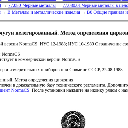
Я
→
77.080 Черные металлы
→
77.080.01 Черные металлы в цел
я
→
В Металлы и металлические изделия
→
В0 Общие правила и
 чугун нелегированный. Метод определения цирко
й версии NormaCS. ИУС 12-1988; ИУС 10-1989 Ограничение срок
и NormaCS
ствует в коммерческой версии NormaCS
мер и измерительных приборов при Совмине СССР, 25.08.1988
ванный. Метод определения циркония
 в доказательную базу технического регламента. Дополнит
клиент NormaCS
. После установки нажмите на иконку рядом с на