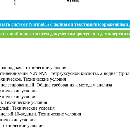
азать систему NormaCS с полными текстами/изображениями 
кстовый поиск по всем документам доступен в демо-версии с
водородная. Технические условия
этилендиамин-N,N,N',N'- тетрауксусной кислоты, 2-водная (трил
ехническое. Технические условия
н нелегированный. Общие требования к методам анализа
ехнические условия
хнические условия
. Технические условия
слый. Технические условия
кислый 10-водный. Технические условия
хнические условия
 Технические условия