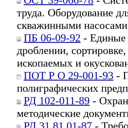
труда. Оборудование д
скважинными насосами.
ПБ 06-09-92
- Единые 
дроблении, сортировке
ископаемых и окускован
ПОТ Р О 29-001-93
- 
полиграфических пред
РД 102-011-89
- Охран
методические докумен
РД 31.81.01-87
- Требо