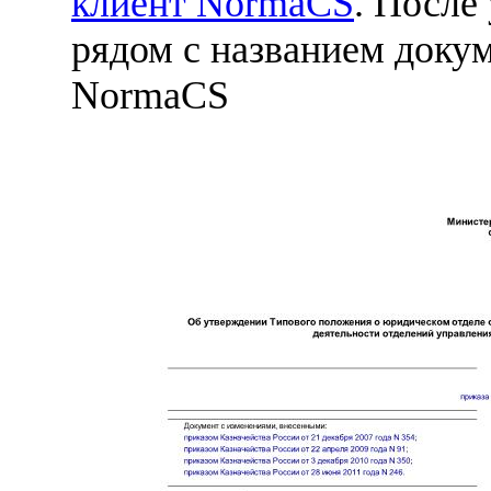
клиент NormaCS
. После
рядом с названием докум
NormaCS