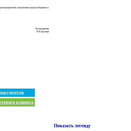
документов
етевого клиента
Показать легенду