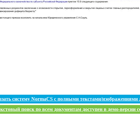
азать систему NormaCS с полными текстами/изображениями 
кстовый поиск по всем документам доступен в демо-версии с