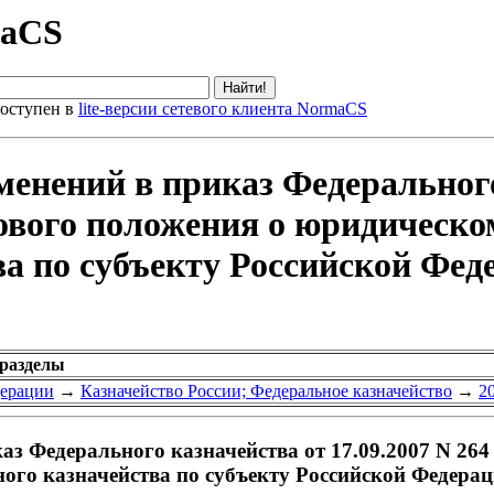
maCS
оступен в
lite-версии сетевого клиента NormaCS
менений в приказ Федерального
ового положения о юридическо
а по субъекту Российской Фед
 разделы
дерации
→
Казначейство России; Федеральное казначейство
→
2
аз Федерального казначейства от 17.09.2007 N 26
го казначейства по субъекту Российской Федераци