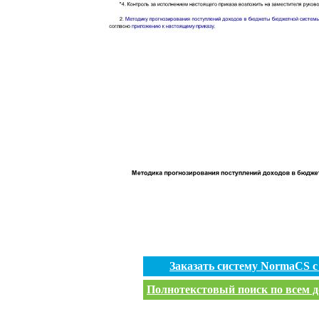
Заказать систему NormaCS 
Полнотекстовый поиск по всем д