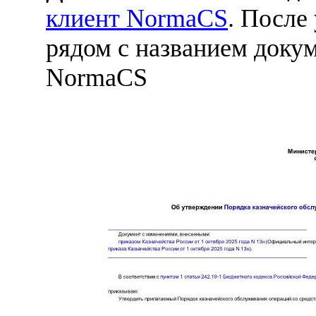
клиент NormaCS
. После
рядом с названием докум
NormaCS